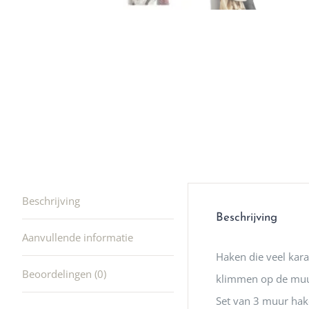
winkel t
hele leu
producte
waard om
gaan! He
ook heel
🩷
Beschrijving
Beschrijving
Aanvullende informatie
Haken die veel kara
Beoordelingen (0)
klimmen op de muu
Set van 3 muur hak