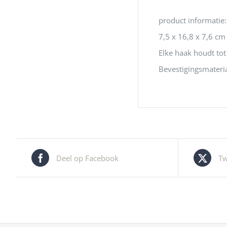
product informatie:
7,5 x 16,8 x 7,6 cm
Elke haak houdt tot 
Bevestigingsmateria
Deel op Facebook
Tw