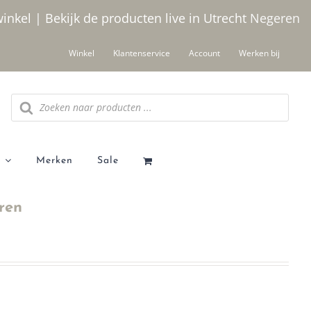
winkel | Bekijk de producten live in Utrecht
Negeren
Winkel
Klantenservice
Account
Werken bij
Producten
zoeken
Merken
Sale
ren