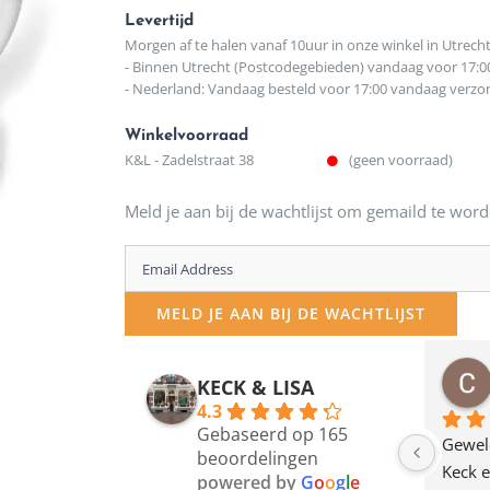
Levertijd
Morgen af te halen vanaf 10uur in onze winkel in Utrech
- Binnen Utrecht (Postcodegebieden) vandaag voor 17:0
- Nederland: Vandaag besteld voor 17:00 vandaag verz
Winkelvoorraad
K&L - Zadelstraat 38
(geen voorraad)
Meld je aan bij de wachtlijst om gemaild te word
Enter
your
MELD JE AAN BIJ DE WACHTLIJST
email
address
osawillemijn
Bauke van Russen Groen
KECK & LISA
 maanden geleden
12 maanden geleden
to
4.3
Gebaseerd op 165
join
en dagje in Utrecht 
Waarom in hemelsnaam 
Gewel
beoordelingen
am deze leuke 
de woonwinkel op de 
Keck e
the
powered by
G
o
o
g
l
e