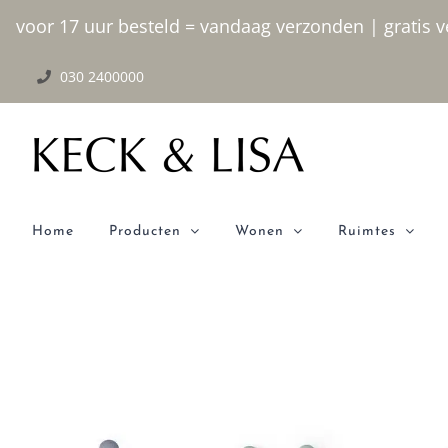
Ga
voor 17 uur besteld = vandaag verzonden | gratis ve
naar
030 2400000
inhoud
Home
Producten
Wonen
Ruimtes