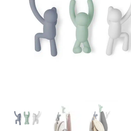
r
4
Ik was e
en ik kw