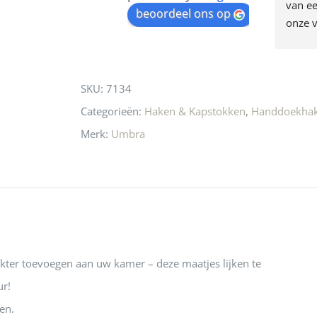
egen! Ze verkopen 
klippen  laten lopen? Waar 
van ee
waitlist
beoordeel ons op
ke en unieke 
moeten nu de design 
onze v
for
n! Echt de moeite 
liefhebbers nu heen? Bijna 
servic
this
 even langs te 
niets meer in 
t personeel was 
Utrecht…..Waardeloos…..
product
SKU:
7134
 aardig en gezellig 
Categorieën:
Haken & Kapstokken
,
Handdoekha
Merk:
Umbra
kter toevoegen aan uw kamer – deze maatjes lijken te
r!
en.