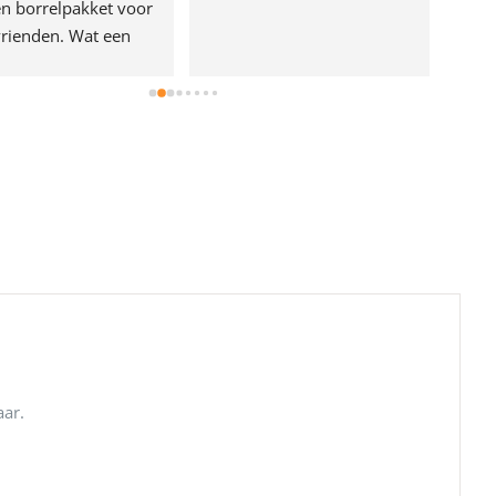
n borrelpakket voor 
rienden. Wat een 
e!
aar.