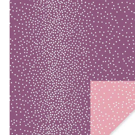
r
4
Ik was e
en ik kw