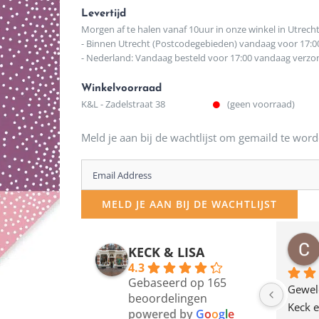
Levertijd
Morgen af te halen vanaf 10uur in onze winkel in Utrech
- Binnen Utrecht (Postcodegebieden) vandaag voor 17:0
- Nederland: Vandaag besteld voor 17:00 vandaag verz
Winkelvoorraad
K&L - Zadelstraat 38
(geen voorraad)
Meld je aan bij de wachtlijst om gemaild te word
Enter
your
MELD JE AAN BIJ DE WACHTLIJST
email
address
osawillemijn
Bauke van Russen Groen
KECK & LISA
 maanden geleden
12 maanden geleden
to
4.3
Gebaseerd op 165
join
en dagje in Utrecht 
Waarom in hemelsnaam 
Gewel
beoordelingen
am deze leuke 
de woonwinkel op de 
Keck e
the
powered by
G
o
o
g
l
e