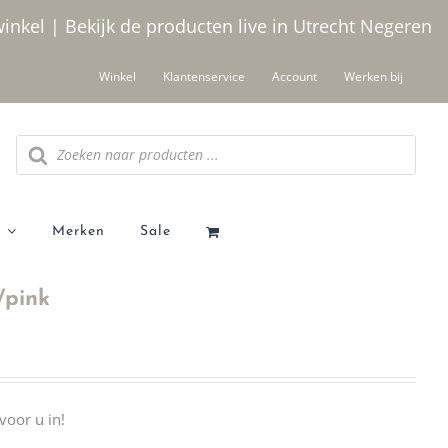
winkel | Bekijk de producten live in Utrecht
Negeren
Winkel
Klantenservice
Account
Werken bij
Producten
zoeken
Merken
Sale
/pink
voor u in!