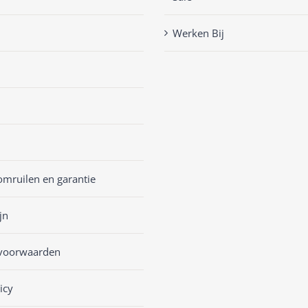
Werken Bij
omruilen en garantie
jn
voorwaarden
icy