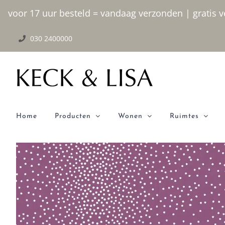
Ga
voor 17 uur besteld = vandaag verzonden | gratis ve
naar
030 2400000
inhoud
Home
Producten
Wonen
Ruimtes