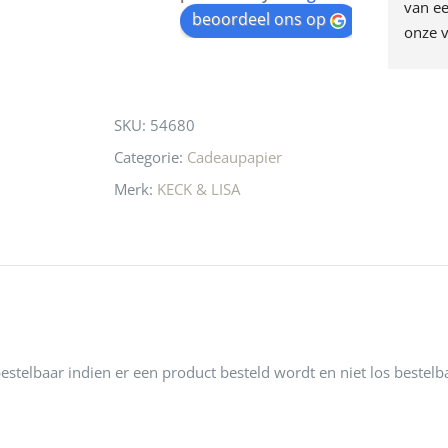
egen! Ze verkopen 
klippen  laten lopen? Waar 
van ee
waitlist
beoordeel ons op
ke en unieke 
moeten nu de design 
onze v
for
n! Echt de moeite 
liefhebbers nu heen? Bijna 
servic
this
 even langs te 
niets meer in 
t personeel was 
Utrecht…..Waardeloos…..
product
SKU:
54680
 aardig en gezellig 
Categorie:
Cadeaupapier
Merk:
KECK & LISA
 bestelbaar indien er een product besteld wordt en niet los bestelb