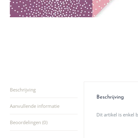
winkel t
hele leu
producte
waard om
gaan! He
ook heel
🩷
Beschrijving
Beschrijving
Aanvullende informatie
Dit artikel is enkel
Beoordelingen (0)