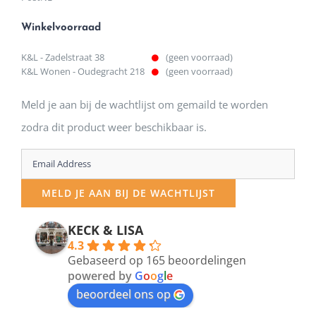
Winkelvoorraad
K&L - Zadelstraat 38
(geen voorraad)
K&L Wonen - Oudegracht 218
(geen voorraad)
Meld je aan bij de wachtlijst om gemaild te worden
zodra dit product weer beschikbaar is.
Enter
your
MELD JE AAN BIJ DE WACHTLIJST
email
address
KECK & LISA
4.3
to
Gebaseerd op 165 beoordelingen
join
powered by
G
o
o
g
l
e
beoordeel ons op
the