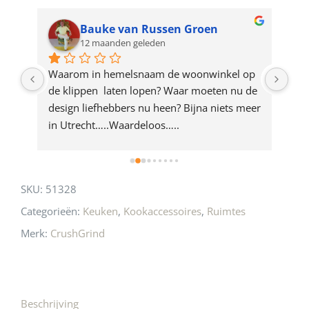
waitlist
for
Bauke van Russen Groen
12 maanden geleden
this
product
ze 
Waarom in hemelsnaam de woonwinkel op 
Gew
e 
de klippen  laten lopen? Waar moeten nu de 
mak
rd 
design liefhebbers nu heen? Bijna niets meer 
vri
 
in Utrecht…..Waardeloos…..
SKU:
51328
Categorieën:
Keuken
,
Kookaccessoires
,
Ruimtes
Merk:
CrushGrind
Beschrijving