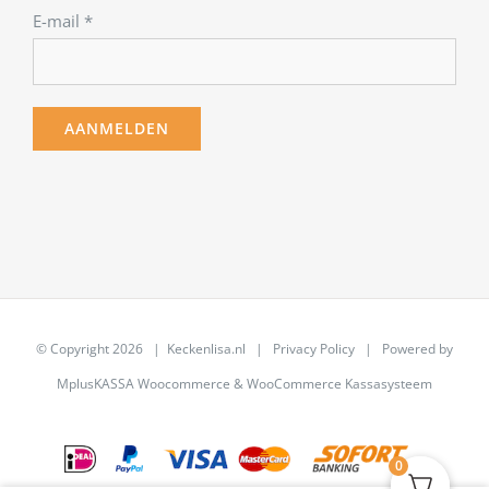
E-mail
*
© Copyright
2026 | Keckenlisa.nl |
Privacy Policy
| Powered by
MplusKASSA Woocommerce
&
WooCommerce Kassasysteem
0