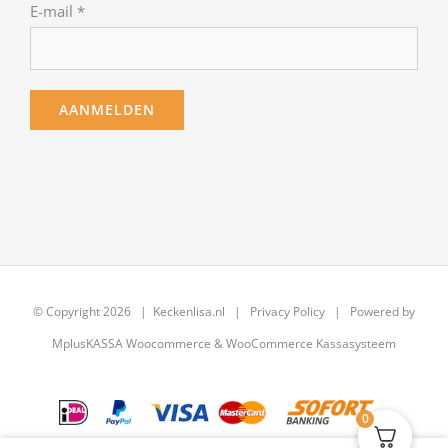
E-mail
*
© Copyright
2026 | Keckenlisa.nl |
Privacy Policy
| Powered by
MplusKASSA Woocommerce
&
WooCommerce Kassasysteem
0