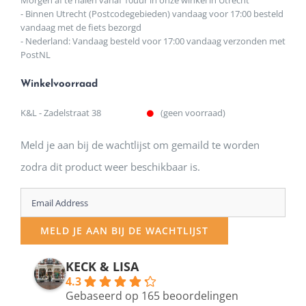
Morgen af te halen vanaf 10uur in onze winkel in Utrecht
- Binnen Utrecht (Postcodegebieden) vandaag voor 17:00 besteld
vandaag met de fiets bezorgd
- Nederland: Vandaag besteld voor 17:00 vandaag verzonden met
PostNL
Winkelvoorraad
K&L - Zadelstraat 38
(geen voorraad)
Meld je aan bij de wachtlijst om gemaild te worden
zodra dit product weer beschikbaar is.
Enter
your
MELD JE AAN BIJ DE WACHTLIJST
email
address
KECK & LISA
4.3
to
Gebaseerd op 165 beoordelingen