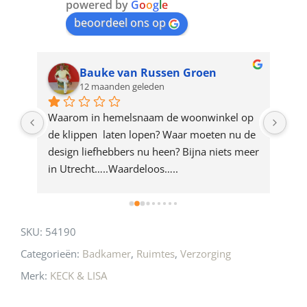
join
powered by
G
o
o
g
l
e
beoordeel ons op
the
waitlist
for
Bauke van Russen Groen
12 maanden geleden
this
product
ze 
Waarom in hemelsnaam de woonwinkel op 
Gew
e 
de klippen  laten lopen? Waar moeten nu de 
mak
rd 
design liefhebbers nu heen? Bijna niets meer 
vri
 
in Utrecht…..Waardeloos…..
SKU:
54190
Categorieën:
Badkamer
,
Ruimtes
,
Verzorging
Merk:
KECK & LISA