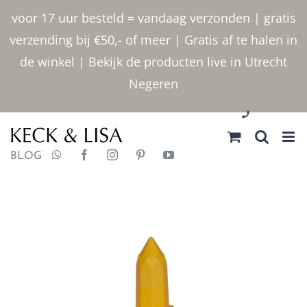
Ga
voor 17 uur besteld = vandaag verzonden | gratis
naar
verzending bij €50,- of meer | Gratis af te halen in
inhoud
de winkel | Bekijk de producten live in Utrecht
Negeren
030 2400000
BLOG