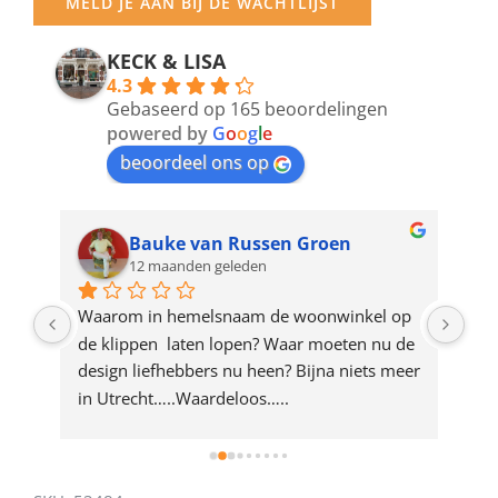
MELD JE AAN BIJ DE WACHTLIJST
email
address
KECK & LISA
4.3
to
Gebaseerd op 165 beoordelingen
join
powered by
G
o
o
g
l
e
beoordeel ons op
the
waitlist
for
Bauke van Russen Groen
12 maanden geleden
this
product
ze 
Waarom in hemelsnaam de woonwinkel op 
Gew
e 
de klippen  laten lopen? Waar moeten nu de 
mak
rd 
design liefhebbers nu heen? Bijna niets meer 
vri
 
in Utrecht…..Waardeloos…..