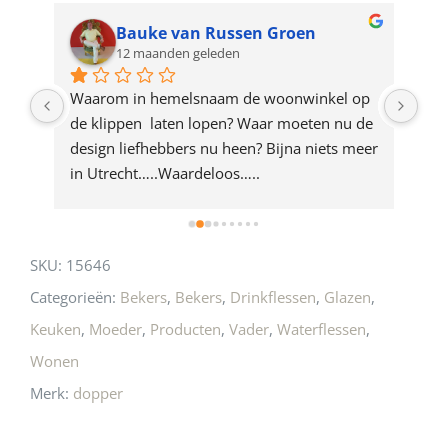
for
Bauke van Russen Groen
12 maanden geleden
this
product
ze 
Waarom in hemelsnaam de woonwinkel op 
Gew
e 
de klippen  laten lopen? Waar moeten nu de 
mak
rd 
design liefhebbers nu heen? Bijna niets meer 
vri
 
in Utrecht…..Waardeloos…..
SKU:
15646
Categorieën:
Bekers
,
Bekers
,
Drinkflessen
,
Glazen
,
Keuken
,
Moeder
,
Producten
,
Vader
,
Waterflessen
,
Wonen
Merk:
dopper