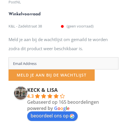
PostNL
Winkelvoorraad
K&L - Zadelstraat 38
(geen voorraad)
Meld je aan bij de wachtlijst om gemaild te worden
zodra dit product weer beschikbaar is.
Enter
your
MELD JE AAN BIJ DE WACHTLIJST
email
address
KECK & LISA
4.3
to
Gebaseerd op 165 beoordelingen
join
powered by
G
o
o
g
l
e
beoordeel ons op
the
waitlist