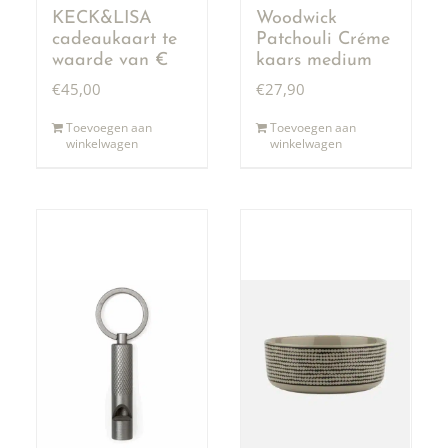
KECK&LISA
Woodwick
cadeaukaart te
Patchouli Créme
waarde van €
kaars medium
50,00
€
45,00
€
27,90
Toevoegen aan
Toevoegen aan
winkelwagen
winkelwagen