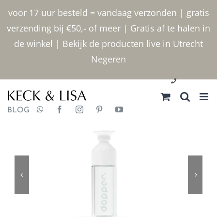
Ga
voor 17 uur besteld = vandaag verzonden | gratis
naar
verzending bij €50,- of meer | Gratis af te halen in
inhoud
de winkel | Bekijk de producten live in Utrecht
Negeren
030 2400000
BLOG