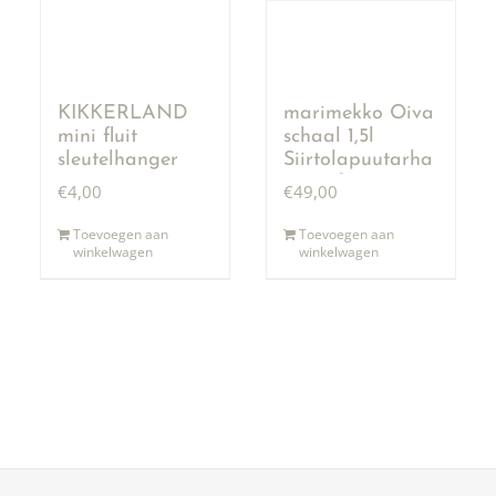
KIKKERLAND
marimekko Oiva
mini fluit
schaal 1,5l
sleutelhanger
Siirtolapuutarha
terra & zwart
€
4,00
€
49,00
Toevoegen aan
Toevoegen aan
winkelwagen
winkelwagen