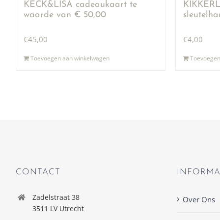
KECK&LISA cadeaukaart te
KIKKERLA
waarde van € 50,00
sleutelh
€
45,00
€
4,00
Toevoegen aan winkelwagen
Toevoegen
CONTACT
INFORMA
Zadelstraat 38
Over Ons
3511 LV Utrecht