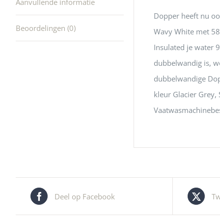
Aanvullende informatie
Dopper heeft nu oo
Beoordelingen (0)
Wavy White met 580
Insulated je water 
dubbelwandig is, wo
dubbelwandige Dopp
kleur Glacier Grey,
Vaatwasmachinebest
Deel op Facebook
Tw