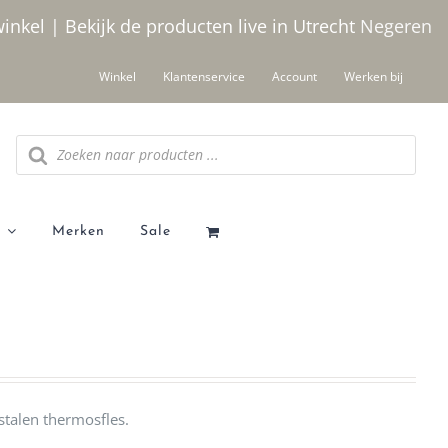
winkel | Bekijk de producten live in Utrecht
Negeren
Winkel
Klantenservice
Account
Werken bij
Producten
zoeken
Merken
Sale
talen thermosfles.