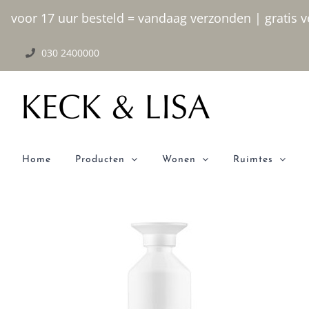
Ga
voor 17 uur besteld = vandaag verzonden | gratis ve
naar
030 2400000
inhoud
Home
Producten
Wonen
Ruimtes