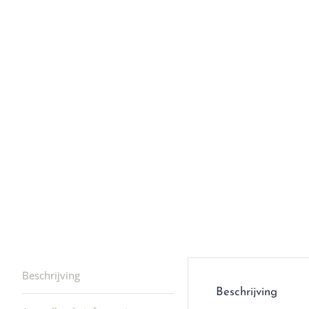
r
4
Ik was e
en ik kw
winkel t
hele leu
producte
waard om
gaan! He
ook heel
🩷
Beschrijving
Beschrijving