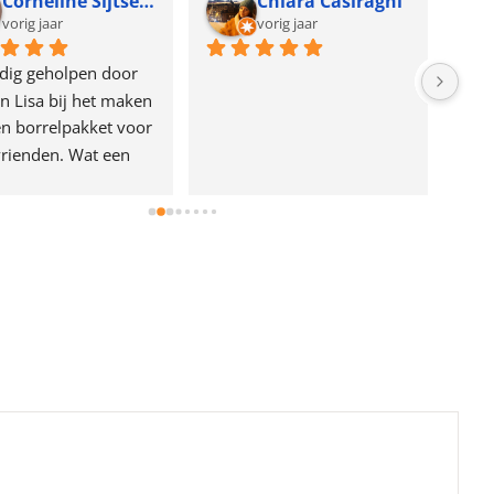
Corneline Sijtsema
Chiara Casiraghi
vorig jaar
vorig jaar
dig geholpen door 
n Lisa bij het maken 
n borrelpakket voor 
rienden. Wat een 
e!