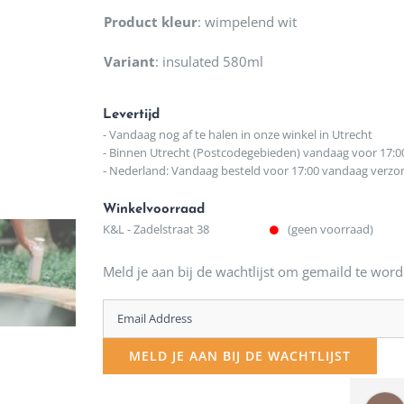
Product kleur
:
wimpelend wit
Variant
:
insulated 580ml
Levertijd
- Vandaag nog af te halen in onze winkel in Utrecht
- Binnen Utrecht (Postcodegebieden) vandaag voor 17:0
- Nederland: Vandaag besteld voor 17:00 vandaag verz
Winkelvoorraad
K&L - Zadelstraat 38
(geen voorraad)
Meld je aan bij de wachtlijst om gemaild te word
Enter
your
MELD JE AAN BIJ DE WACHTLIJST
email
address