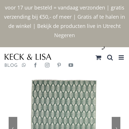
Ga
voor 17 uur besteld = vandaag verzonden | gratis
naar
verzending bij €50,- of meer | Gratis af te halen in
inhoud
de winkel | Bekijk de producten live in Utrecht
Negeren
030 2400000
BLOG