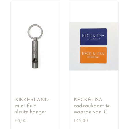
KIKKERLAND
KECK&LISA
mini fluit
cadeaukaart te
sleutelhanger
waarde van €
50,00
€
4,00
€
45,00