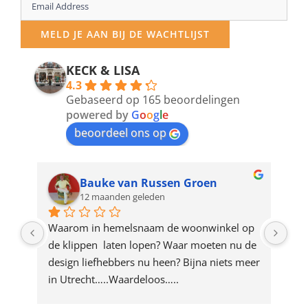
Enter
your
MELD JE AAN BIJ DE WACHTLIJST
email
address
KECK & LISA
4.3
to
Gebaseerd op 165 beoordelingen
join
powered by
G
o
o
g
l
e
beoordeel ons op
the
waitlist
for
Bauke van Russen Groen
12 maanden geleden
this
product
ze 
Waarom in hemelsnaam de woonwinkel op 
Gew
e 
de klippen  laten lopen? Waar moeten nu de 
mak
rd 
design liefhebbers nu heen? Bijna niets meer 
vri
 
in Utrecht…..Waardeloos…..