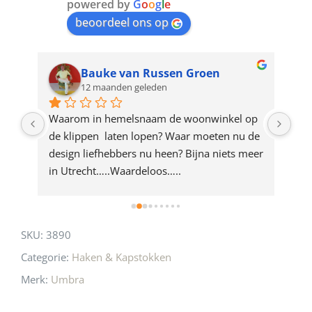
join
powered by
G
o
o
g
l
e
beoordeel ons op
the
waitlist
for
Bauke van Russen Groen
12 maanden geleden
this
product
ze 
Waarom in hemelsnaam de woonwinkel op 
Gew
e 
de klippen  laten lopen? Waar moeten nu de 
mak
rd 
design liefhebbers nu heen? Bijna niets meer 
vri
 
in Utrecht…..Waardeloos…..
SKU:
3890
Categorie:
Haken & Kapstokken
Merk:
Umbra