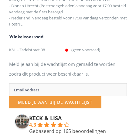
- Binnen Utrecht (Postcodegebieden) vandaag voor 17:00 besteld
vandaag met de fiets bezorgd
- Nederland: Vandaag besteld voor 17:00 vandaag verzonden met
PostNL
Winkelvoorraad
K&L - Zadelstraat 38
(geen voorraad)
Meld je aan bij de wachtlijst om gemaild te worden
zodra dit product weer beschikbaar is.
Enter
your
MELD JE AAN BIJ DE WACHTLIJST
email
address
KECK & LISA
4.3
to
Gebaseerd op 165 beoordelingen