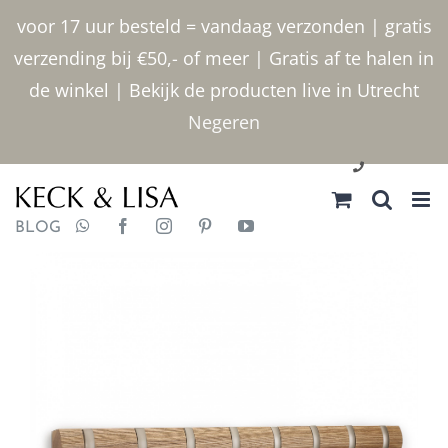
Ga
voor 17 uur besteld = vandaag verzonden | gratis
naar
verzending bij €50,- of meer | Gratis af te halen in
inhoud
de winkel | Bekijk de producten live in Utrecht
Negeren
030 2400000
BLOG