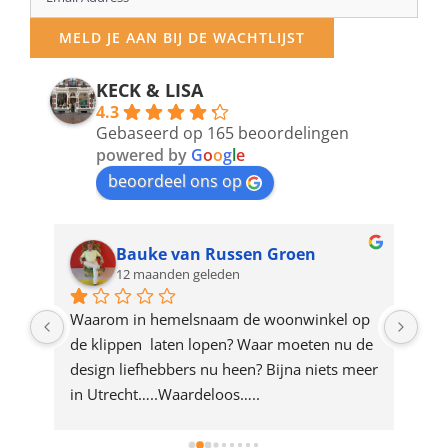
your
MELD JE AAN BIJ DE WACHTLIJST
email
address
KECK & LISA
4.3
to
Gebaseerd op 165 beoordelingen
join
powered by
G
o
o
g
l
e
beoordeel ons op
the
waitlist
for
Bauke van Russen Groen
12 maanden geleden
this
product
ze 
Waarom in hemelsnaam de woonwinkel op 
Gew
e 
de klippen  laten lopen? Waar moeten nu de 
mak
rd 
design liefhebbers nu heen? Bijna niets meer 
vri
 
in Utrecht…..Waardeloos…..