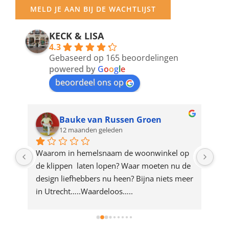
your
MELD JE AAN BIJ DE WACHTLIJST
email
address
KECK & LISA
4.3
to
Gebaseerd op 165 beoordelingen
join
powered by
G
o
o
g
l
e
beoordeel ons op
the
waitlist
for
Bauke van Russen Groen
12 maanden geleden
this
product
ze 
Waarom in hemelsnaam de woonwinkel op 
Gew
e 
de klippen  laten lopen? Waar moeten nu de 
mak
rd 
design liefhebbers nu heen? Bijna niets meer 
vri
 
in Utrecht…..Waardeloos…..