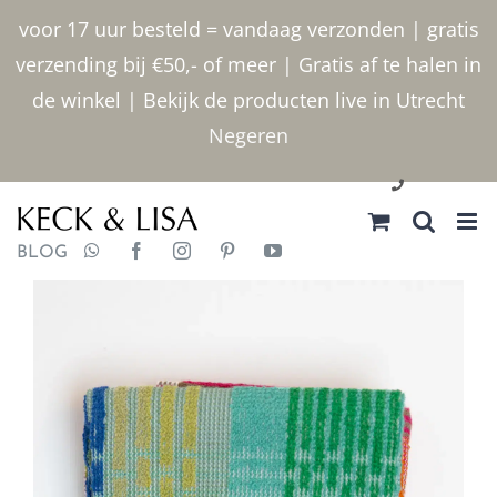
Ga
voor 17 uur besteld = vandaag verzonden | gratis
naar
verzending bij €50,- of meer | Gratis af te halen in
inhoud
de winkel | Bekijk de producten live in Utrecht
Negeren
030 2400000
BLOG