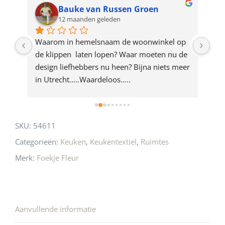
for
Bauke van Russen Groen
12 maanden geleden
this
product
ze 
Waarom in hemelsnaam de woonwinkel op 
Gew
e 
de klippen  laten lopen? Waar moeten nu de 
mak
rd 
design liefhebbers nu heen? Bijna niets meer 
vri
 
in Utrecht…..Waardeloos…..
SKU:
54611
Categorieën:
Keuken
,
Keukentextiel
,
Ruimtes
Merk:
Foekje Fleur
Aanvullende informatie