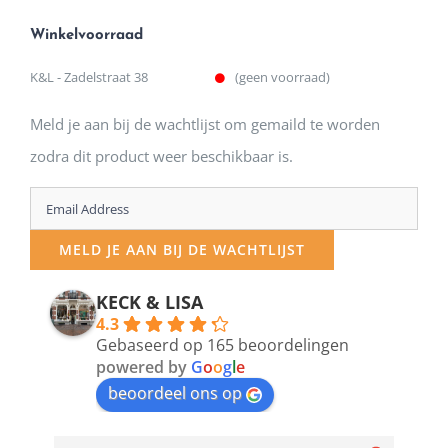
Winkelvoorraad
K&L - Zadelstraat 38
(geen voorraad)
Meld je aan bij de wachtlijst om gemaild te worden
zodra dit product weer beschikbaar is.
Enter
your
MELD JE AAN BIJ DE WACHTLIJST
email
address
KECK & LISA
4.3
to
Gebaseerd op 165 beoordelingen
join
powered by
G
o
o
g
l
e
beoordeel ons op
the
waitlist