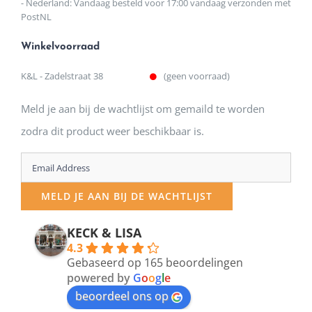
- Nederland: Vandaag besteld voor 17:00 vandaag verzonden met
PostNL
Winkelvoorraad
K&L - Zadelstraat 38
(geen voorraad)
Meld je aan bij de wachtlijst om gemaild te worden
zodra dit product weer beschikbaar is.
Enter
your
MELD JE AAN BIJ DE WACHTLIJST
email
address
KECK & LISA
4.3
to
Gebaseerd op 165 beoordelingen
join
powered by
G
o
o
g
l
e
beoordeel ons op
the