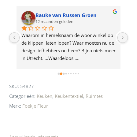
waitlist
for
Bauke van Russen Groen
12 maanden geleden
this
product
ze 
Waarom in hemelsnaam de woonwinkel op 
Gew
e 
de klippen  laten lopen? Waar moeten nu de 
mak
rd 
design liefhebbers nu heen? Bijna niets meer 
vri
 
in Utrecht…..Waardeloos…..
SKU:
54827
Categorieën:
Keuken
,
Keukentextiel
,
Ruimtes
Merk:
Foekje Fleur