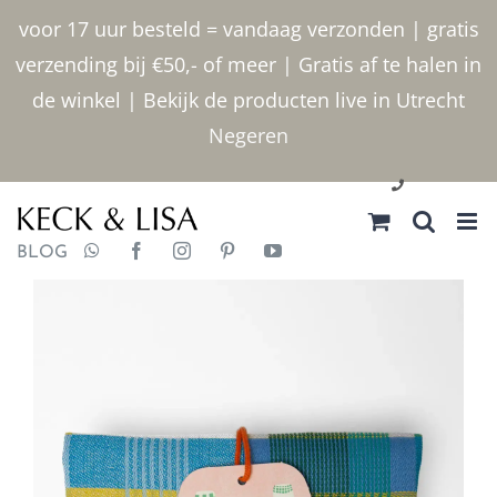
Ga
voor 17 uur besteld = vandaag verzonden | gratis
naar
verzending bij €50,- of meer | Gratis af te halen in
inhoud
de winkel | Bekijk de producten live in Utrecht
Negeren
030 2400000
BLOG