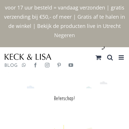
Ga
voor 17 uur besteld = vandaag verzonden | gratis
naar
verzending bij €50,- of meer | Gratis af te halen in
inhoud
de winkel | Bekijk de producten live in Utrecht
Negeren
030 2400000
BLOG