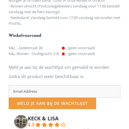
Morgen af te halen vanaf 12uur in onze winkel in Utrecht
- Binnen Utrecht (Postcodegebieden) vandaag voor 17:00 besteld
vandaag met de fiets bezorgd
- Nederland: Vandaag besteld voor 17:00 vandaag verzonden met
PostNL
Winkelvoorraad
K&L - Zadelstraat 38
(geen voorraad)
K&L Wonen - Oudegracht 218
(geen voorraad)
Meld je aan bij de wachtlijst om gemaild te worden
zodra dit product weer beschikbaar is.
Enter
your
MELD JE AAN BIJ DE WACHTLIJST
email
address
KECK & LISA
4.3
to