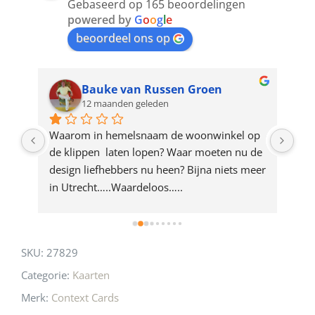
Gebaseerd op 165 beoordelingen
join
powered by
G
o
o
g
l
e
beoordeel ons op
the
waitlist
for
Bauke van Russen Groen
12 maanden geleden
this
product
ze 
Waarom in hemelsnaam de woonwinkel op 
Gew
e 
de klippen  laten lopen? Waar moeten nu de 
mak
rd 
design liefhebbers nu heen? Bijna niets meer 
vri
 
in Utrecht…..Waardeloos…..
SKU:
27829
Categorie:
Kaarten
Merk:
Context Cards