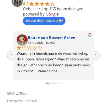
4.3
to
Gebaseerd op 165 beoordelingen
join
powered by
G
o
o
g
l
e
beoordeel ons op
the
waitlist
for
Bauke van Russen Groen
12 maanden geleden
this
product
ze 
Waarom in hemelsnaam de woonwinkel op 
Gew
e 
de klippen  laten lopen? Waar moeten nu de 
mak
rd 
design liefhebbers nu heen? Bijna niets meer 
vri
 
in Utrecht…..Waardeloos…..
SKU:
27860
Categorie:
Kaarten