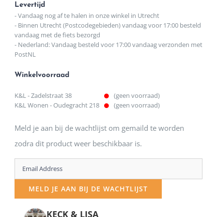
Levertijd
- Vandaag nog af te halen in onze winkel in Utrecht
- Binnen Utrecht (Postcodegebieden) vandaag voor 17:00 besteld
vandaag met de fiets bezorgd
- Nederland: Vandaag besteld voor 17:00 vandaag verzonden met
PostNL
Winkelvoorraad
K&L - Zadelstraat 38
(geen voorraad)
K&L Wonen - Oudegracht 218
(geen voorraad)
Meld je aan bij de wachtlijst om gemaild te worden
zodra dit product weer beschikbaar is.
Enter
your
MELD JE AAN BIJ DE WACHTLIJST
email
address
KECK & LISA