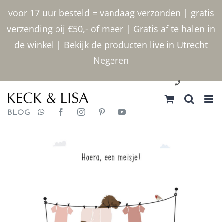
Ga
voor 17 uur besteld = vandaag verzonden | gratis
naar
verzending bij €50,- of meer | Gratis af te halen in
inhoud
de winkel | Bekijk de producten live in Utrecht
Negeren
030 2400000
BLOG