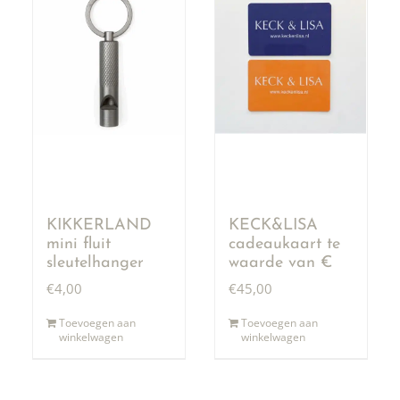
KIKKERLAND
KECK&LISA
mini fluit
cadeaukaart te
sleutelhanger
waarde van €
50,00
€
4,00
€
45,00
Toevoegen aan
Toevoegen aan
winkelwagen
winkelwagen