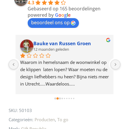
4.3
to
Gebaseerd op 165 beoordelingen
join
powered by
G
o
o
g
l
e
beoordeel ons op
the
waitlist
for
Bauke van Russen Groen
12 maanden geleden
this
product
ze 
Waarom in hemelsnaam de woonwinkel op 
Gew
e 
de klippen  laten lopen? Waar moeten nu de 
mak
rd 
design liefhebbers nu heen? Bijna niets meer 
vri
 
in Utrecht…..Waardeloos…..
SKU:
50103
Categorieën:
Producten
,
To go
Merk:
Gift Republic