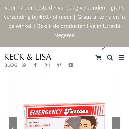
Ga
voor 17 uur besteld = vandaag verzonden | gratis
naar
verzending bij €50,- of meer | Gratis af te halen in
inhoud
de winkel | Bekijk de producten live in Utrecht
Negeren
030 2400000
BLOG