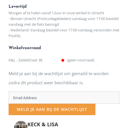
Levertijd
Morgen af te halen vanaf 12uur in onze winkel in Utrecht
- Binnen Utrecht (Postcodegebieden) vandaag voor 17:00 besteld
vandaag met de fiets bezorgd
- Nederland: Vandaag besteld voor 17:00 vandaag verzonden met
PostNL
Winkelvoorraad
K&L - Zadelstraat 38
(geen voorraad)
Meld je aan bij de wachtlijst om gemaild te worden
zodra dit product weer beschikbaar is.
Enter
your
MELD JE AAN BIJ DE WACHTLIJST
email
address
KECK & LISA