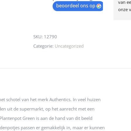
egen! Ze verkopen 
klippen  laten lopen? Waar 
van ee
waitlist
beoordeel ons op
ke en unieke 
moeten nu de design 
onze v
for
n! Echt de moeite 
liefhebbers nu heen? Bijna 
servic
this
 even langs te 
niets meer in 
t personeel was 
Utrecht…..Waardeloos…..
product
SKU:
12790
 aardig en gezellig 
Categorie:
Uncategorized
t schotel van het merk Authentics. In veel huizen
iden uit de supermarkt, op het aanrecht met een
 Plantenpot Green is aan de hand van dit beeld
denpotjes passen er gemakkelijk in, maar er kunnen