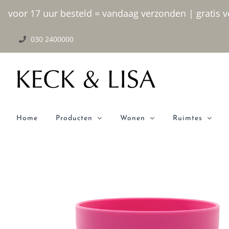
Ga
voor 17 uur besteld = vandaag verzonden | gratis ve
naar
030 2400000
inhoud
Home
Producten
Wonen
Ruimtes