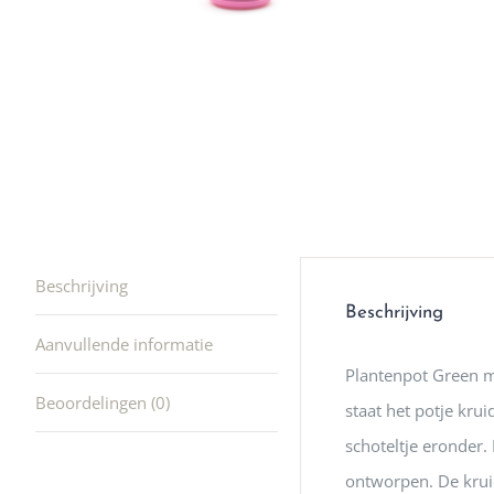
winkel t
hele leu
producte
waard om
gaan! He
ook heel
🩷
Beschrijving
Beschrijving
Aanvullende informatie
Plantenpot Green me
Beoordelingen (0)
staat het potje kru
schoteltje eronder.
ontworpen. De krui