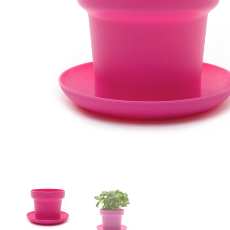
r
4
Ik was e
en ik kw