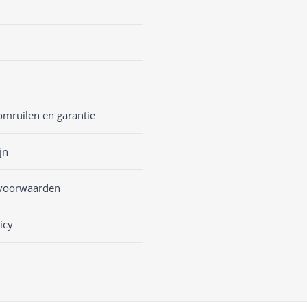
omruilen en garantie
jn
voorwaarden
icy