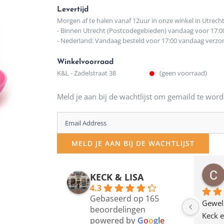
Levertijd
Morgen af te halen vanaf 12uur in onze winkel in Utrech
- Binnen Utrecht (Postcodegebieden) vandaag voor 17:0
- Nederland: Vandaag besteld voor 17:00 vandaag verz
Winkelvoorraad
K&L - Zadelstraat 38
(geen voorraad)
Meld je aan bij de wachtlijst om gemaild te word
Enter
your
MELD JE AAN BIJ DE WACHTLIJST
email
address
osawillemijn
Bauke van Russen Groen
KECK & LISA
 maanden geleden
12 maanden geleden
to
4.3
Gebaseerd op 165
join
en dagje in Utrecht 
Waarom in hemelsnaam 
Gewel
beoordelingen
am deze leuke 
de woonwinkel op de 
Keck e
the
powered by
G
o
o
g
l
e