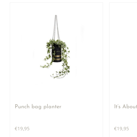
Punch bag planter
It’s Abo
€
19,95
€
19,95