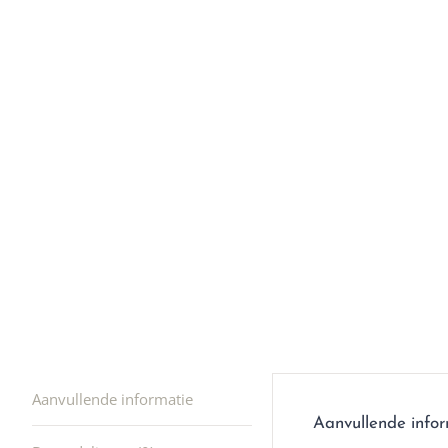
r
5
Ik was e
en ik kw
winkel t
hele leu
producte
waard om
gaan! He
ook heel
🩷
Aanvullende informatie
Aanvullende info