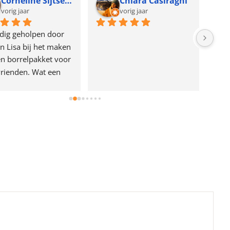
Corneline Sijtsema
Chiara Casiraghi
vorig jaar
vorig jaar
dig geholpen door 
n Lisa bij het maken 
n borrelpakket voor 
rienden. Wat een 
e!