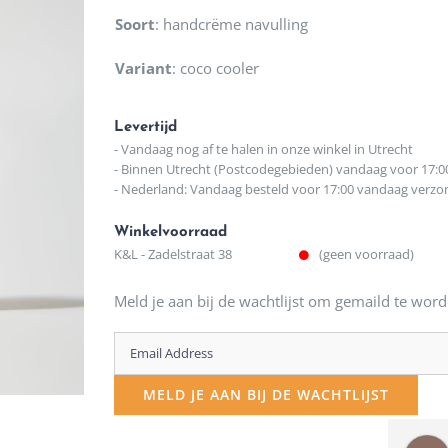
Soort
:
handcrëme navulling
Variant
:
coco cooler
Levertijd
- Vandaag nog af te halen in onze winkel in Utrecht
- Binnen Utrecht (Postcodegebieden) vandaag voor 17:0
- Nederland: Vandaag besteld voor 17:00 vandaag verz
Winkelvoorraad
K&L - Zadelstraat 38
(geen voorraad)
Meld je aan bij de wachtlijst om gemaild te word
Enter
your
MELD JE AAN BIJ DE WACHTLIJST
email
address