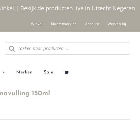
winkel | Bekijk de producten live in Utrecht
Negeren
Winkel
Klantenservice
Account
Werken bij
Producten
zoeken
Merken
Sale
avulling 150ml