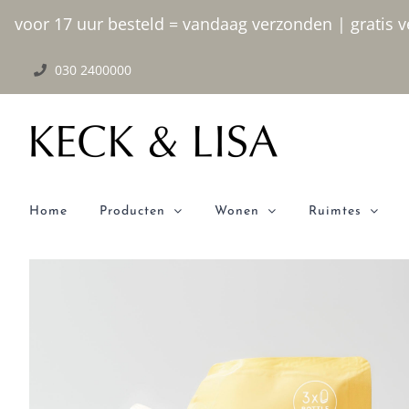
Ga
voor 17 uur besteld = vandaag verzonden | gratis ve
naar
030 2400000
inhoud
Home
Producten
Wonen
Ruimtes