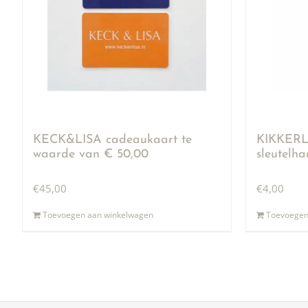
KECK&LISA cadeaukaart te
KIKKERLA
waarde van € 50,00
sleutelh
€
45,00
€
4,00
Toevoegen aan winkelwagen
Toevoegen