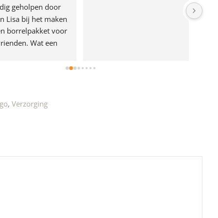
dig geholpen door 
n Lisa bij het maken 
n borrelpakket voor 
rienden. Wat een 
e!
 go
,
Verzorging