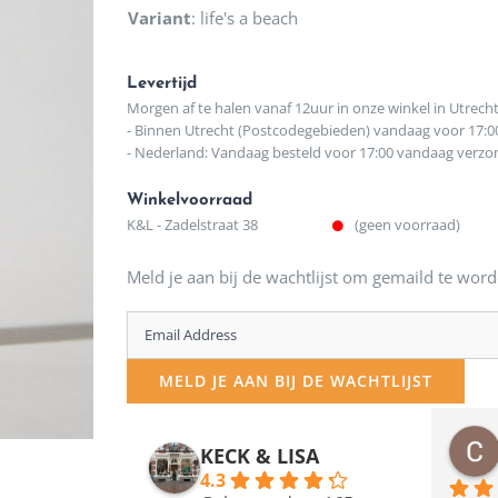
Variant
:
life's a beach
Levertijd
Morgen af te halen vanaf 12uur in onze winkel in Utrech
- Binnen Utrecht (Postcodegebieden) vandaag voor 17:0
- Nederland: Vandaag besteld voor 17:00 vandaag verz
Winkelvoorraad
K&L - Zadelstraat 38
(geen voorraad)
Meld je aan bij de wachtlijst om gemaild te word
Enter
your
MELD JE AAN BIJ DE WACHTLIJST
email
address
osawillemijn
Bauke van Russen Groen
KECK & LISA
 maanden geleden
12 maanden geleden
to
4.3