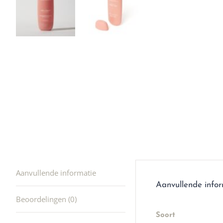
Ik was e
en ik kw
winkel t
hele leu
producte
waard om
gaan! He
ook heel
🩷
Aanvullende informatie
Aanvullende info
Beoordelingen (0)
Soort