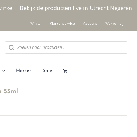
winkel | Bekijk de producten live in Utrecht
Negeren
Winkel
Klantenservice
Account
Werken bij
Producten
zoeken
Merken
Sale
a 55ml