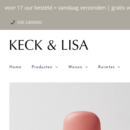
Ga
voor 17 uur besteld = vandaag verzonden | gratis ve
naar
030 2400000
inhoud
Home
Producten
Wonen
Ruimtes