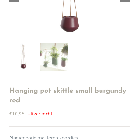
Hanging pot skittle small burgundy
red
€
10,95
Uitverkocht
Plantenpotje met leren koordjes.