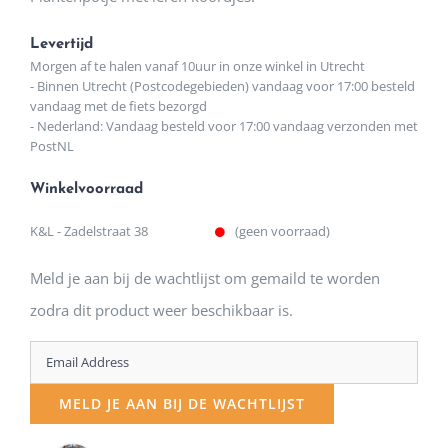
Levertijd
Morgen af te halen vanaf 10uur in onze winkel in Utrecht
- Binnen Utrecht (Postcodegebieden) vandaag voor 17:00 besteld
vandaag met de fiets bezorgd
- Nederland: Vandaag besteld voor 17:00 vandaag verzonden met
PostNL
Winkelvoorraad
K&L - Zadelstraat 38
(geen voorraad)
Meld je aan bij de wachtlijst om gemaild te worden
zodra dit product weer beschikbaar is.
Enter
your
MELD JE AAN BIJ DE WACHTLIJST
email