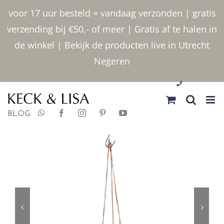
Ga
voor 17 uur besteld = vandaag verzonden | gratis
naar
verzending bij €50,- of meer | Gratis af te halen in
inhoud
de winkel | Bekijk de producten live in Utrecht
Negeren
030 2400000
BLOG