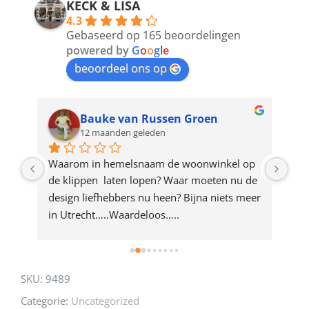
address
KECK & LISA
4.3
to
Gebaseerd op 165 beoordelingen
join
powered by
G
o
o
g
l
e
beoordeel ons op
the
waitlist
for
Bauke van Russen Groen
12 maanden geleden
this
product
ze 
Waarom in hemelsnaam de woonwinkel op 
Gew
e 
de klippen  laten lopen? Waar moeten nu de 
mak
rd 
design liefhebbers nu heen? Bijna niets meer 
vri
 
in Utrecht…..Waardeloos…..
SKU:
9489
Categorie:
Uncategorized