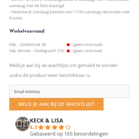
vandaag met de fiets bezorgd
- Nederland: Vandaag besteld voor 17:00 vandaag verzonden met
PostNL
Winkelvoorraad
K&L - Zadelstraat 38
(geen voorraad)
K&L Wonen - Oudegracht 218
(geen voorraad)
Meld je aan bij de wachtlijst om gemaild te worden
zodra dit product weer beschikbaar is.
Enter
your
MELD JE AAN BIJ DE WACHTLIJST
email
address
KECK & LISA
4.3
to
Gebaseerd op 165 beoordelingen