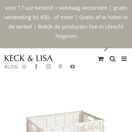
Ga
voor 17 uur besteld = vandaag verzonden | gratis
naar
verzending bij €50,- of meer | Gratis af te halen in
inhoud
de winkel | Bekijk de producten live in Utrecht
Negeren
030 2400000
BLOG