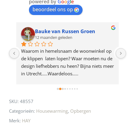
join
powered by
G
o
o
g
l
e
beoordeel ons op
the
waitlist
for
Bauke van Russen Groen
12 maanden geleden
this
product
ze 
Waarom in hemelsnaam de woonwinkel op 
Gew
e 
de klippen  laten lopen? Waar moeten nu de 
mak
rd 
design liefhebbers nu heen? Bijna niets meer 
vri
 
in Utrecht…..Waardeloos…..
SKU:
48557
Categorieën:
Housewarming
,
Opbergen
Merk:
HAY