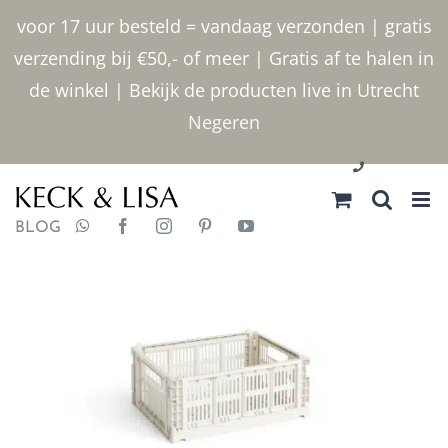
Ga
voor 17 uur besteld = vandaag verzonden | gratis
naar
verzending bij €50,- of meer | Gratis af te halen in
inhoud
de winkel | Bekijk de producten live in Utrecht
Negeren
030 2400000
BLOG