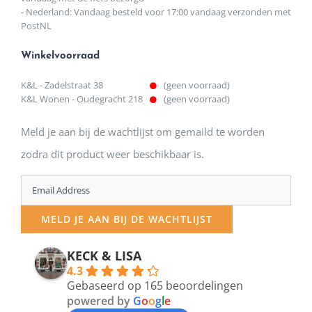
- Nederland: Vandaag besteld voor 17:00 vandaag verzonden met
PostNL
Winkelvoorraad
K&L - Zadelstraat 38
(geen voorraad)
K&L Wonen - Oudegracht 218
(geen voorraad)
Meld je aan bij de wachtlijst om gemaild te worden
zodra dit product weer beschikbaar is.
Enter
your
MELD JE AAN BIJ DE WACHTLIJST
email
address
KECK & LISA
4.3
to
Gebaseerd op 165 beoordelingen
join
powered by
G
o
o
g
l
e