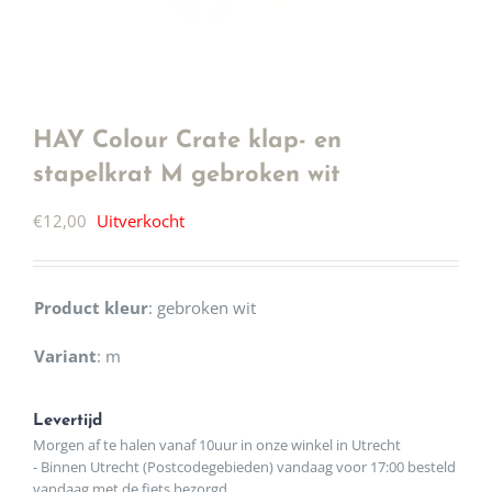
HAY Colour Crate klap- en
stapelkrat M gebroken wit
€
12,00
Uitverkocht
Product kleur
:
gebroken wit
Variant
:
m
Levertijd
Morgen af te halen vanaf 10uur in onze winkel in Utrecht
- Binnen Utrecht (Postcodegebieden) vandaag voor 17:00 besteld
vandaag met de fiets bezorgd