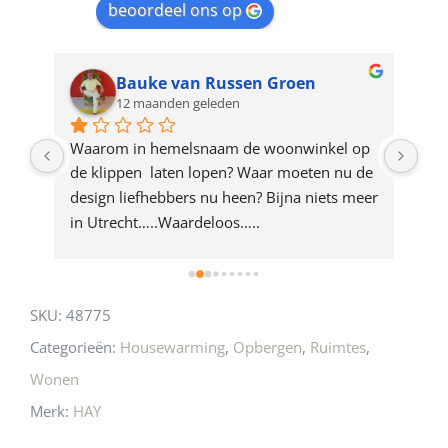
beoordeel ons op
the
waitlist
for
Bauke van Russen Groen
12 maanden geleden
this
product
ze 
Waarom in hemelsnaam de woonwinkel op 
Gew
e 
de klippen  laten lopen? Waar moeten nu de 
mak
rd 
design liefhebbers nu heen? Bijna niets meer 
vri
 
in Utrecht…..Waardeloos…..
SKU:
48775
Categorieën:
Housewarming
,
Opbergen
,
Ruimtes
,
Wonen
Merk:
HAY