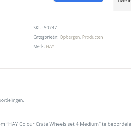
hele l
for
produc
this
waard 
gaan! 
product
SKU:
50747
ook he
🩷
Categorieën:
Opbergen
,
Producten
Merk:
HAY
oordelingen.
om “HAY Colour Crate Wheels set 4 Medium” te beoordel