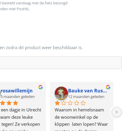
0 besteld vandaag met de fiets bezorgd
onden met PostNL
en zodra dit product weer beschikbaar is.
rosawillemijn
Bauke van Russen Groen
5 maanden geleden
12 maanden geleden
 een dagje in Utrecht 
Waarom in hemelsnaam 
Gewe
kwam deze leuke 
de woonwinkel op de 
Keck
 tegen! Ze verkopen 
klippen  laten lopen? Waar 
van 