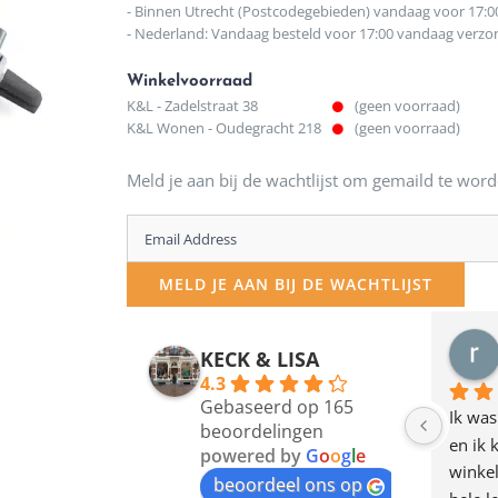
- Binnen Utrecht (Postcodegebieden) vandaag voor 17:0
- Nederland: Vandaag besteld voor 17:00 vandaag verz
Winkelvoorraad
K&L - Zadelstraat 38
(geen voorraad)
K&L Wonen - Oudegracht 218
(geen voorraad)
Meld je aan bij de wachtlijst om gemaild te word
Enter
your
MELD JE AAN BIJ DE WACHTLIJST
email
address
KECK & LISA
to
4.3
Gebaseerd op 165
join
Ik was
beoordelingen
en ik 
the
powered by
G
o
o
g
l
e
winkel
waitlist
beoordeel ons op