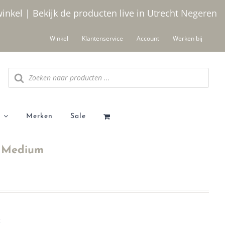
winkel | Bekijk de producten live in Utrecht
Negeren
Winkel
Klantenservice
Account
Werken bij
Producten
zoeken
Merken
Sale
4 Medium
t