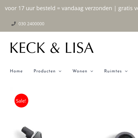
Ga
voor 17 uur besteld = vandaag verzonden | gratis ve
naar
030 2400000
inhoud
Home
Producten
Wonen
Ruimtes
Sale!