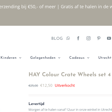
rzending bij €50,- of meer | Gratis af te halen in de 
BLOG
Kinderen
Gelegenheden
Cadeaus
Utrecht
HAY Colour Crate Wheels set 
Oorspronkelijke
Huidige
€
12,50
Uitverkocht
€
25,00
prijs
prijs
was:
is:
Levertijd
€25,00.
€12,50.
Morgen af te halen vanaf 12uur in onze winkel in Utrech