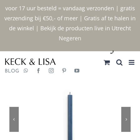
Ga
voor 17 uur besteld = vandaag verzonden | gratis
naar
verzending bij €50,- of meer | Gratis af te halen in
inhoud
de winkel | Bekijk de producten live in Utrecht
Negeren
030 2400000
BLOG