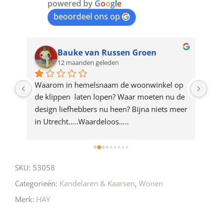
join
powered by
G
o
o
g
l
e
beoordeel ons op
the
waitlist
for
Bauke van Russen Groen
12 maanden geleden
this
product
ze 
Waarom in hemelsnaam de woonwinkel op 
Gew
e 
de klippen  laten lopen? Waar moeten nu de 
mak
rd 
design liefhebbers nu heen? Bijna niets meer 
vri
 
in Utrecht…..Waardeloos…..
SKU:
53058
Categorieën:
Kandelaren & Kaarsen
,
Wonen
Merk:
HAY