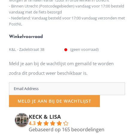
Morgen af te halen vanaf 12uur in onze winkel in Utrecht
- Binnen Utrecht (Postcodegebieden) vandaag voor 17:00 besteld
vandaag met de fiets bezorgd
- Nederland: Vandaag besteld voor 17:00 vandaag verzonden met
PostNL
Winkelvoorraad
K&L - Zadelstraat 38
(geen voorraad)
Meld je aan bij de wachtlijst om gemaild te worden
zodra dit product weer beschikbaar is.
Enter
your
MELD JE AAN BIJ DE WACHTLIJST
email
address
KECK & LISA
4.3
to
Gebaseerd op 165 beoordelingen