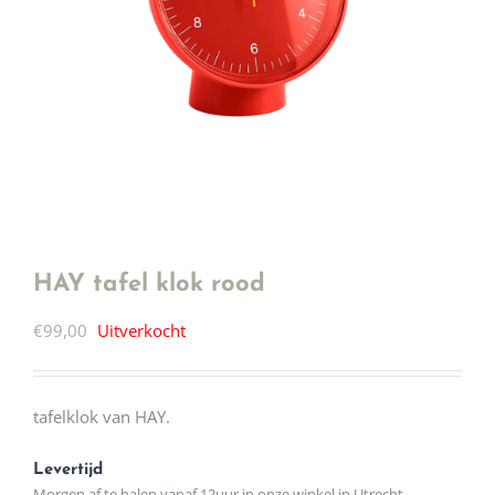
HAY tafel klok rood
€
99,00
Uitverkocht
tafelklok van HAY.
Levertijd
Morgen af te halen vanaf 12uur in onze winkel in Utrecht