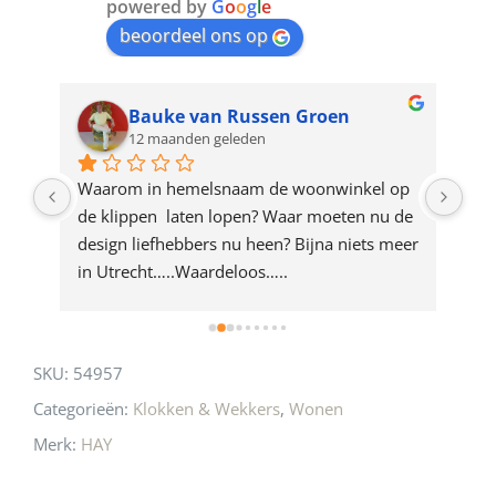
join
powered by
G
o
o
g
l
e
beoordeel ons op
the
waitlist
for
Bauke van Russen Groen
12 maanden geleden
this
product
ze 
Waarom in hemelsnaam de woonwinkel op 
Gew
e 
de klippen  laten lopen? Waar moeten nu de 
mak
rd 
design liefhebbers nu heen? Bijna niets meer 
vri
 
in Utrecht…..Waardeloos…..
SKU:
54957
Categorieën:
Klokken & Wekkers
,
Wonen
Merk:
HAY