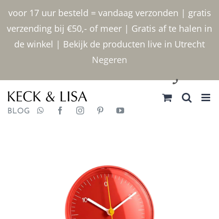
Ga
voor 17 uur besteld = vandaag verzonden | gratis
naar
verzending bij €50,- of meer | Gratis af te halen in
inhoud
de winkel | Bekijk de producten live in Utrecht
Negeren
030 2400000
BLOG