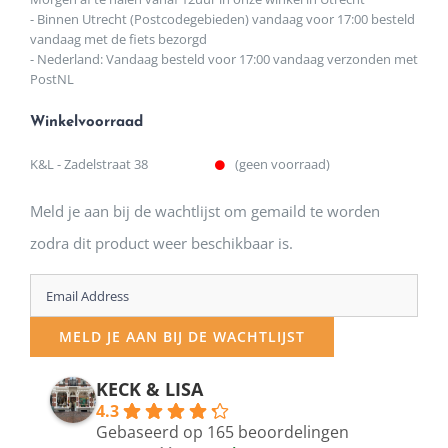
- Binnen Utrecht (Postcodegebieden) vandaag voor 17:00 besteld
vandaag met de fiets bezorgd
- Nederland: Vandaag besteld voor 17:00 vandaag verzonden met
PostNL
Winkelvoorraad
K&L - Zadelstraat 38
(geen voorraad)
Meld je aan bij de wachtlijst om gemaild te worden
zodra dit product weer beschikbaar is.
Enter
your
MELD JE AAN BIJ DE WACHTLIJST
email
address
KECK & LISA
4.3
to
Gebaseerd op 165 beoordelingen