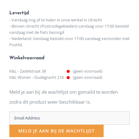
Levertijd
- Vandaag nog af te halen in onze winkel in Utrecht
- Binnen Utrecht (Postcodegebieden) vandaag voor 17:00 besteld
vandaag met de fiets bezorgd
- Nederland: Vandaag besteld voor 17:00 vandaag verzonden met
PostNL
Winkelvoorraad
K&L - Zadelstraat 38
(geen voorraad)
K&L Wonen - Oudegracht 218
(geen voorraad)
Meld je aan bij de wachtlijst om gemaild te worden
zodra dit product weer beschikbaar is.
Enter
your
MELD JE AAN BIJ DE WACHTLIJST
email