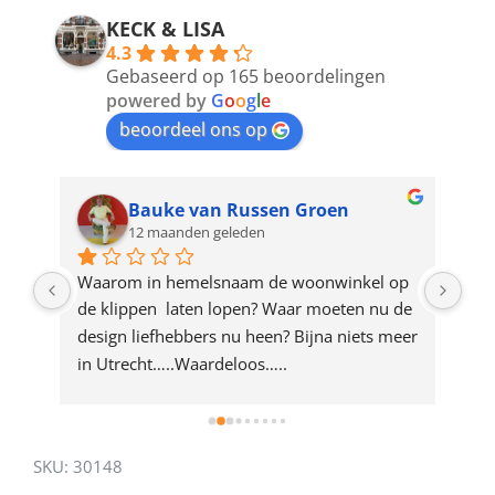
address
KECK & LISA
4.3
to
Gebaseerd op 165 beoordelingen
join
powered by
G
o
o
g
l
e
beoordeel ons op
the
waitlist
for
Bauke van Russen Groen
12 maanden geleden
this
product
ze 
Waarom in hemelsnaam de woonwinkel op 
Gew
e 
de klippen  laten lopen? Waar moeten nu de 
mak
rd 
design liefhebbers nu heen? Bijna niets meer 
vri
 
in Utrecht…..Waardeloos…..
SKU:
30148