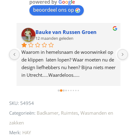
join
powered by
G
o
o
g
l
e
beoordeel ons op
the
waitlist
for
Bauke van Russen Groen
12 maanden geleden
this
product
ze 
Waarom in hemelsnaam de woonwinkel op 
Gew
e 
de klippen  laten lopen? Waar moeten nu de 
mak
rd 
design liefhebbers nu heen? Bijna niets meer 
vri
 
in Utrecht…..Waardeloos…..
SKU:
54954
Categorieën:
Badkamer
,
Ruimtes
,
Wasmanden en
zakken
Merk:
HAY