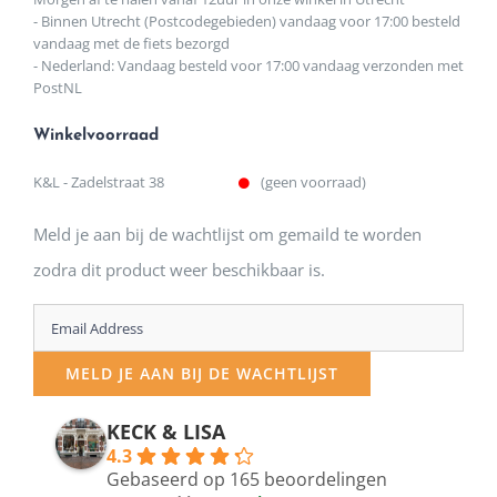
- Binnen Utrecht (Postcodegebieden) vandaag voor 17:00 besteld
vandaag met de fiets bezorgd
- Nederland: Vandaag besteld voor 17:00 vandaag verzonden met
PostNL
Winkelvoorraad
K&L - Zadelstraat 38
(geen voorraad)
Meld je aan bij de wachtlijst om gemaild te worden
zodra dit product weer beschikbaar is.
Enter
your
MELD JE AAN BIJ DE WACHTLIJST
email
address
KECK & LISA
4.3
to
Gebaseerd op 165 beoordelingen