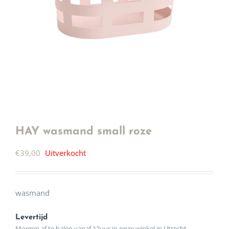
HAY wasmand small roze
€
39,00
Uitverkocht
wasmand
Levertijd
Morgen af te halen vanaf 12uur in onze winkel in Utrecht