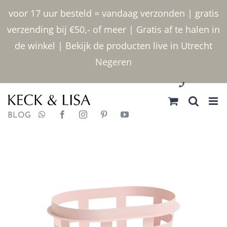
Ga
voor 17 uur besteld = vandaag verzonden | gratis
naar
verzending bij €50,- of meer | Gratis af te halen in
inhoud
de winkel | Bekijk de producten live in Utrecht
Negeren
030 2400000
BLOG