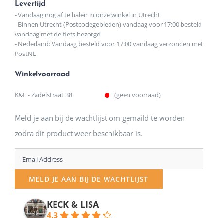
Levertijd
- Vandaag nog af te halen in onze winkel in Utrecht
- Binnen Utrecht (Postcodegebieden) vandaag voor 17:00 besteld
vandaag met de fiets bezorgd
- Nederland: Vandaag besteld voor 17:00 vandaag verzonden met
PostNL
Winkelvoorraad
K&L - Zadelstraat 38
(geen voorraad)
Meld je aan bij de wachtlijst om gemaild te worden
zodra dit product weer beschikbaar is.
Enter
your
MELD JE AAN BIJ DE WACHTLIJST
email
address
KECK & LISA
4.3