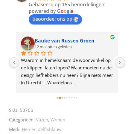
to
Gebaseerd op 165 beoordelingen
join
powered by
G
o
o
g
l
e
beoordeel ons op
the
waitlist
for
Bauke van Russen Groen
12 maanden geleden
this
product
ze 
Waarom in hemelsnaam de woonwinkel op 
Gew
e 
de klippen  laten lopen? Waar moeten nu de 
mak
rd 
design liefhebbers nu heen? Bijna niets meer 
vri
 
in Utrecht…..Waardeloos…..
SKU:
50766
Categorieën:
Vazen
,
Wonen
Merk:
Heinen delftsblauw