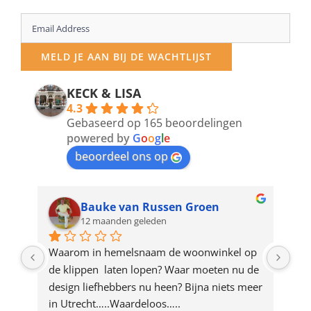
Enter
your
MELD JE AAN BIJ DE WACHTLIJST
email
address
KECK & LISA
4.3
to
Gebaseerd op 165 beoordelingen
join
powered by
G
o
o
g
l
e
beoordeel ons op
the
waitlist
for
Bauke van Russen Groen
12 maanden geleden
this
product
ze 
Waarom in hemelsnaam de woonwinkel op 
Gew
e 
de klippen  laten lopen? Waar moeten nu de 
mak
rd 
design liefhebbers nu heen? Bijna niets meer 
vri
 
in Utrecht…..Waardeloos…..