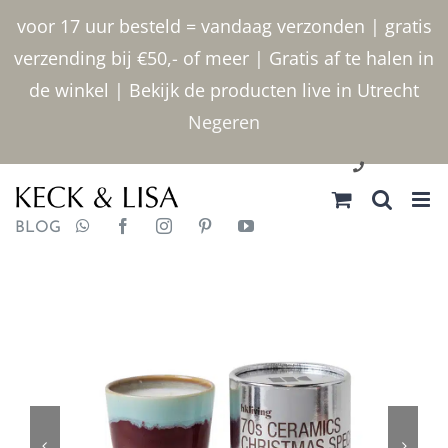
Ga
voor 17 uur besteld = vandaag verzonden | gratis
naar
verzending bij €50,- of meer | Gratis af te halen in
inhoud
de winkel | Bekijk de producten live in Utrecht
Negeren
030 2400000
BLOG