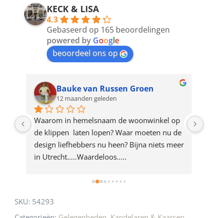
address
KECK & LISA
4.3
to
Gebaseerd op 165 beoordelingen
join
powered by
G
o
o
g
l
e
beoordeel ons op
the
waitlist
for
Bauke van Russen Groen
12 maanden geleden
this
product
ze 
Waarom in hemelsnaam de woonwinkel op 
Gew
e 
de klippen  laten lopen? Waar moeten nu de 
mak
rd 
design liefhebbers nu heen? Bijna niets meer 
vri
 
in Utrecht…..Waardeloos…..
SKU:
54293
Categorieën:
Gelegenheden
,
Kandelaren & Kaarsen
,