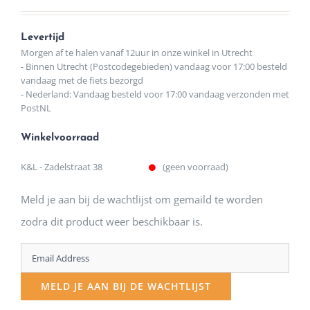
Levertijd
Morgen af te halen vanaf 12uur in onze winkel in Utrecht
- Binnen Utrecht (Postcodegebieden) vandaag voor 17:00 besteld
vandaag met de fiets bezorgd
- Nederland: Vandaag besteld voor 17:00 vandaag verzonden met
PostNL
Winkelvoorraad
K&L - Zadelstraat 38
(geen voorraad)
Meld je aan bij de wachtlijst om gemaild te worden
zodra dit product weer beschikbaar is.
Enter
your
MELD JE AAN BIJ DE WACHTLIJST
email