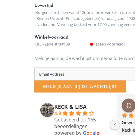
Levertijd
Morgen af te halen vanaf 12uur in onze winkel in Utrech
- Binnen Utrecht (Postcodegebieden) vandaag voor 17:0
- Nederland: Vandaag besteld voor 17:00 vandaag verz
Winkelvoorraad
K&L - Zadelstraat 38
(geen voorraad)
Meld je aan bij de wachtlijst om gemaild te word
Enter
your
MELD JE AAN BIJ DE WACHTLIJST
email
address
osawillemijn
Bauke van Russen Groen
KECK & LISA
 maanden geleden
12 maanden geleden
to
4.3
Gebaseerd op 165
join
en dagje in Utrecht 
Waarom in hemelsnaam 
Gewel
beoordelingen
am deze leuke 
de woonwinkel op de 
Keck e
the
powered by
G
o
o
g
l
e