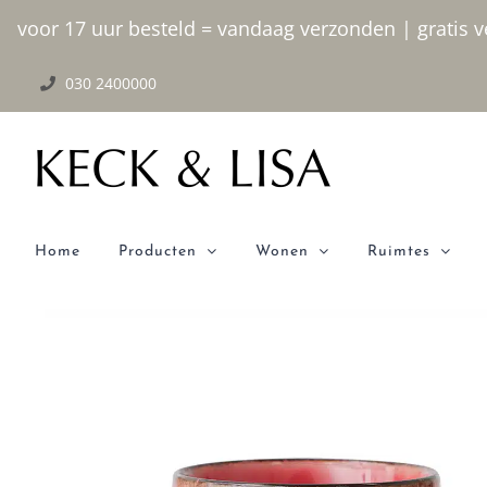
Ga
voor 17 uur besteld = vandaag verzonden | gratis ve
naar
030 2400000
inhoud
Home
Producten
Wonen
Ruimtes