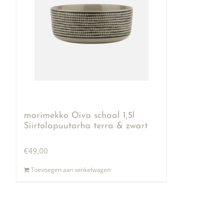
marimekko Oiva schaal 1,5l
Siirtolapuutarha terra & zwart
€
49,00
Toevoegen aan winkelwagen