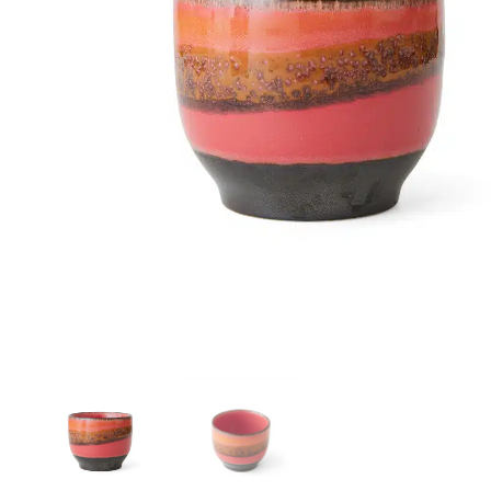
r
4
Ik was e
en ik kw