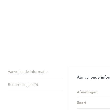
winkel t
hele leu
producte
waard om
gaan! He
ook heel
🩷
Aanvullende informatie
Aanvullende info
Beoordelingen (0)
Afmetingen
Soort