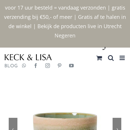
Ga
voor 17 uur besteld = vandaag verzonden | gratis
naar
verzending bij €50,- of meer | Gratis af te halen in
inhoud
de winkel | Bekijk de producten live in Utrecht
Negeren
030 2400000
BLOG