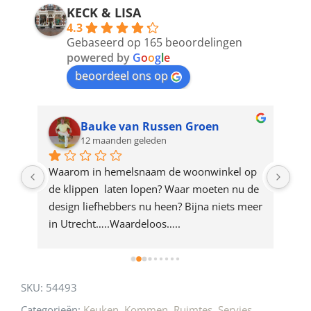
address
KECK & LISA
4.3
to
Gebaseerd op 165 beoordelingen
join
powered by
G
o
o
g
l
e
beoordeel ons op
the
waitlist
for
Bauke van Russen Groen
12 maanden geleden
this
product
ze 
Waarom in hemelsnaam de woonwinkel op 
Gew
e 
de klippen  laten lopen? Waar moeten nu de 
mak
rd 
design liefhebbers nu heen? Bijna niets meer 
vri
 
in Utrecht…..Waardeloos…..
SKU:
54493
Categorieën:
Keuken
,
Kommen
,
Ruimtes
,
Servies