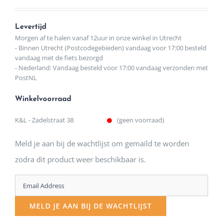
Levertijd
Morgen af te halen vanaf 12uur in onze winkel in Utrecht
- Binnen Utrecht (Postcodegebieden) vandaag voor 17:00 besteld
vandaag met de fiets bezorgd
- Nederland: Vandaag besteld voor 17:00 vandaag verzonden met
PostNL
Winkelvoorraad
K&L - Zadelstraat 38
(geen voorraad)
Meld je aan bij de wachtlijst om gemaild te worden
zodra dit product weer beschikbaar is.
Enter
your
MELD JE AAN BIJ DE WACHTLIJST
email