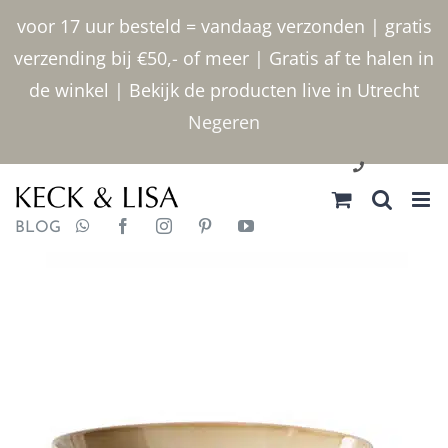
Ga
voor 17 uur besteld = vandaag verzonden | gratis
naar
verzending bij €50,- of meer | Gratis af te halen in
inhoud
de winkel | Bekijk de producten live in Utrecht
Negeren
030 2400000
BLOG