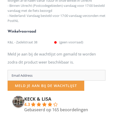
Morgen af te halen vanaf 10uur in onze winkel in Utrecht
- Binnen Utrecht (Postcodegebieden) vandaag voor 17:00 besteld
vandaag met de fiets bezorgd
- Nederland: Vandaag besteld voor 17:00 vandaag verzonden met
PostNL
Winkelvoorraad
K&L - Zadelstraat 38
(geen voorraad)
Meld je aan bij de wachtlijst om gemaild te worden
zodra dit product weer beschikbaar is.
Enter
your
MELD JE AAN BIJ DE WACHTLIJST
email
address
KECK & LISA
4.3
to
Gebaseerd op 165 beoordelingen