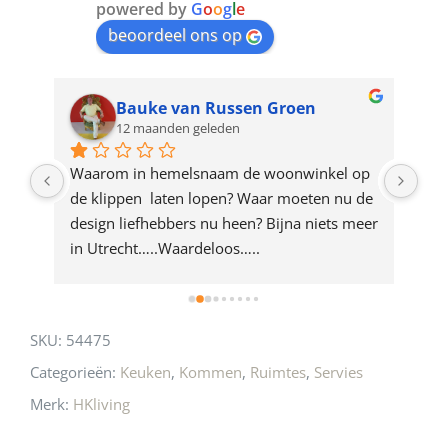
join
powered by
G
o
o
g
l
e
beoordeel ons op
the
waitlist
for
Bauke van Russen Groen
12 maanden geleden
this
product
ze 
Waarom in hemelsnaam de woonwinkel op 
Gew
e 
de klippen  laten lopen? Waar moeten nu de 
mak
rd 
design liefhebbers nu heen? Bijna niets meer 
vri
 
in Utrecht…..Waardeloos…..
SKU:
54475
Categorieën:
Keuken
,
Kommen
,
Ruimtes
,
Servies
Merk:
HKliving