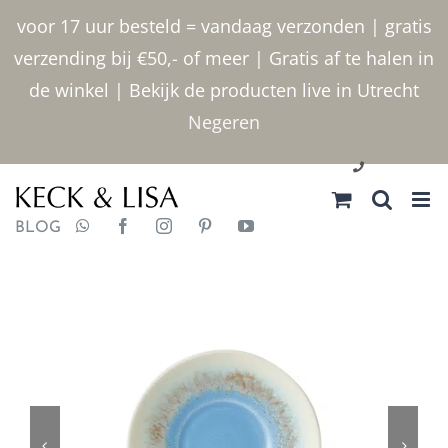
Ga
voor 17 uur besteld = vandaag verzonden | gratis
naar
verzending bij €50,- of meer | Gratis af te halen in
inhoud
de winkel | Bekijk de producten live in Utrecht
Negeren
030 2400000
BLOG