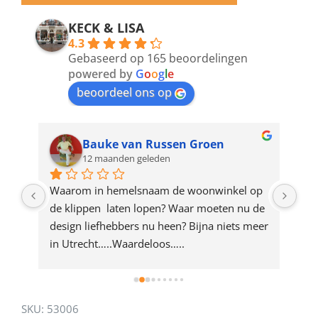
email
address
KECK & LISA
4.3
to
Gebaseerd op 165 beoordelingen
join
powered by
G
o
o
g
l
e
beoordeel ons op
the
waitlist
for
Bauke van Russen Groen
12 maanden geleden
this
product
ze 
Waarom in hemelsnaam de woonwinkel op 
Gew
e 
de klippen  laten lopen? Waar moeten nu de 
mak
rd 
design liefhebbers nu heen? Bijna niets meer 
vri
 
in Utrecht…..Waardeloos…..
SKU:
53006