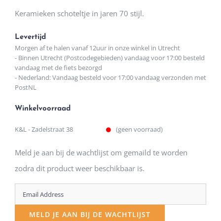
Keramieken schoteltje in jaren 70 stijl.
Levertijd
Morgen af te halen vanaf 12uur in onze winkel in Utrecht
- Binnen Utrecht (Postcodegebieden) vandaag voor 17:00 besteld
vandaag met de fiets bezorgd
- Nederland: Vandaag besteld voor 17:00 vandaag verzonden met
PostNL
Winkelvoorraad
K&L - Zadelstraat 38
(geen voorraad)
Meld je aan bij de wachtlijst om gemaild te worden
zodra dit product weer beschikbaar is.
Enter
your
MELD JE AAN BIJ DE WACHTLIJST