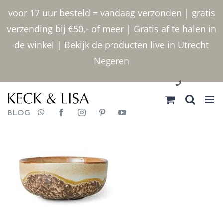
Ga
voor 17 uur besteld = vandaag verzonden | gratis
naar
verzending bij €50,- of meer | Gratis af te halen in
inhoud
de winkel | Bekijk de producten live in Utrecht
Negeren
030 2400000
BLOG