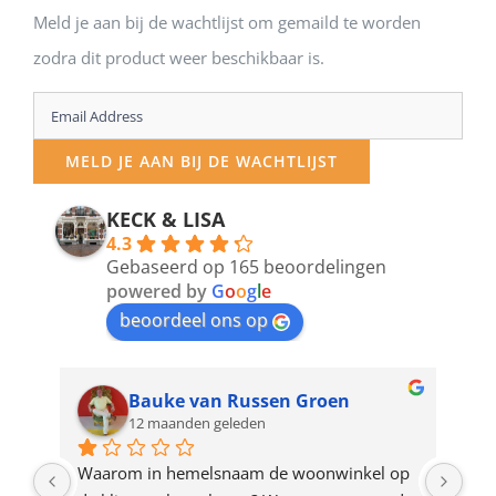
Meld je aan bij de wachtlijst om gemaild te worden
zodra dit product weer beschikbaar is.
Enter
your
MELD JE AAN BIJ DE WACHTLIJST
email
address
KECK & LISA
4.3
to
Gebaseerd op 165 beoordelingen
join
powered by
G
o
o
g
l
e
beoordeel ons op
the
waitlist
for
Bauke van Russen Groen
12 maanden geleden
this
product
ze 
Waarom in hemelsnaam de woonwinkel op 
Gew