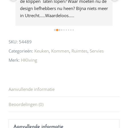
e 
de klippen  laten lopen? Waar moeten nu de 
mak
rd 
design liefhebbers nu heen? Bijna niets meer 
vri
 
in Utrecht…..Waardeloos…..
SKU:
54489
Categorieën:
Keuken
,
Kommen
,
Ruimtes
,
Servies
Merk:
HKliving
Aanvullende informatie
Beoordelingen (0)
Aanvullende informatie