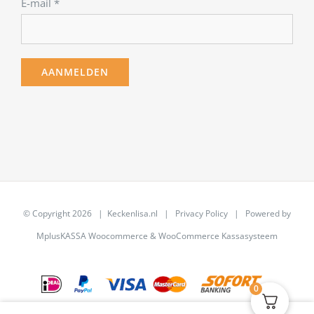
E-mail
*
© Copyright
2026 | Keckenlisa.nl |
Privacy Policy
| Powered by
MplusKASSA Woocommerce
&
WooCommerce Kassasysteem
0