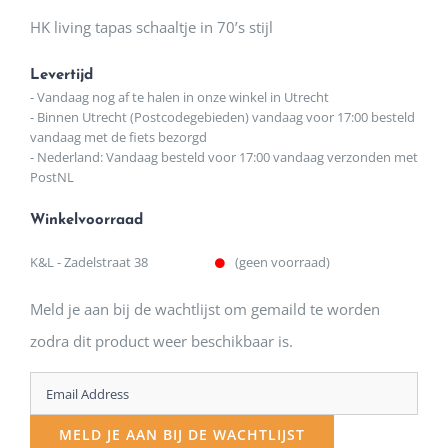
HK living tapas schaaltje in 70’s stijl
Levertijd
- Vandaag nog af te halen in onze winkel in Utrecht
- Binnen Utrecht (Postcodegebieden) vandaag voor 17:00 besteld
vandaag met de fiets bezorgd
- Nederland: Vandaag besteld voor 17:00 vandaag verzonden met
PostNL
Winkelvoorraad
K&L - Zadelstraat 38
(geen voorraad)
Meld je aan bij de wachtlijst om gemaild te worden
zodra dit product weer beschikbaar is.
Enter
your
MELD JE AAN BIJ DE WACHTLIJST