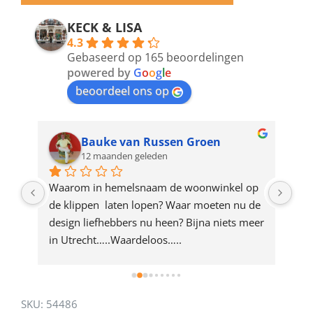
email
address
KECK & LISA
4.3
to
Gebaseerd op 165 beoordelingen
join
powered by
G
o
o
g
l
e
beoordeel ons op
the
waitlist
for
Bauke van Russen Groen
12 maanden geleden
this
product
ze 
Waarom in hemelsnaam de woonwinkel op 
Gew
e 
de klippen  laten lopen? Waar moeten nu de 
mak
rd 
design liefhebbers nu heen? Bijna niets meer 
vri
 
in Utrecht…..Waardeloos…..
SKU:
54486