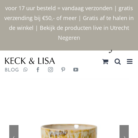
Ga
voor 17 uur besteld = vandaag verzonden | gratis
naar
verzending bij €50,- of meer | Gratis af te halen in
inhoud
de winkel | Bekijk de producten live in Utrecht
Negeren
030 2400000
BLOG