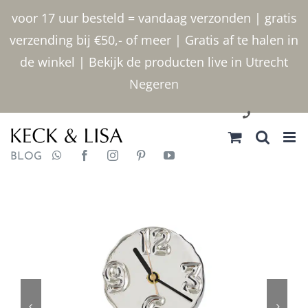
Ga
voor 17 uur besteld = vandaag verzonden | gratis
naar
verzending bij €50,- of meer | Gratis af te halen in
inhoud
de winkel | Bekijk de producten live in Utrecht
Negeren
030 2400000
BLOG