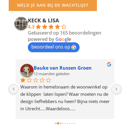
your
MELD JE AAN BIJ DE WACHTLIJST
email
address
KECK & LISA
4.3
to
Gebaseerd op 165 beoordelingen
join
powered by
G
o
o
g
l
e
beoordeel ons op
the
waitlist
for
Bauke van Russen Groen
12 maanden geleden
this
product
ze 
Waarom in hemelsnaam de woonwinkel op 
Gew
e 
de klippen  laten lopen? Waar moeten nu de 
mak
rd 
design liefhebbers nu heen? Bijna niets meer 
vri
 
in Utrecht…..Waardeloos…..