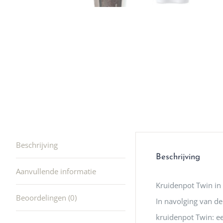
winkel t
hele leu
producte
waard om
gaan! He
ook heel
🩷
Beschrijving
Beschrijving
Aanvullende informatie
Kruidenpot Twin in 
Beoordelingen (0)
In navolging van de
kruidenpot Twin: ee