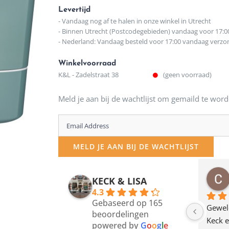
Levertijd
- Vandaag nog af te halen in onze winkel in Utrecht
- Binnen Utrecht (Postcodegebieden) vandaag voor 17:0
- Nederland: Vandaag besteld voor 17:00 vandaag verz
Winkelvoorraad
K&L - Zadelstraat 38
(geen voorraad)
Meld je aan bij de wachtlijst om gemaild te word
Enter
your
MELD JE AAN BIJ DE WACHTLIJST
email
address
osawillemijn
Bauke van Russen Groen
KECK & LISA
 maanden geleden
12 maanden geleden
to
4.3
Gebaseerd op 165
join
en dagje in Utrecht 
Waarom in hemelsnaam 
Gewel
beoordelingen
am deze leuke 
de woonwinkel op de 
Keck e
the
powered by
G
o
o
g
l
e