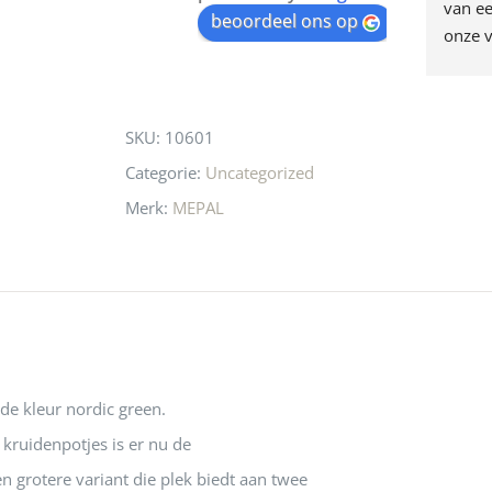
egen! Ze verkopen 
klippen  laten lopen? Waar 
van ee
waitlist
beoordeel ons op
ke en unieke 
moeten nu de design 
onze v
for
n! Echt de moeite 
liefhebbers nu heen? Bijna 
servic
this
 even langs te 
niets meer in 
t personeel was 
Utrecht…..Waardeloos…..
product
SKU:
10601
 aardig en gezellig 
Categorie:
Uncategorized
Merk:
MEPAL
de kleur nordic green.
 kruidenpotjes is er nu de
n grotere variant die plek biedt aan twee