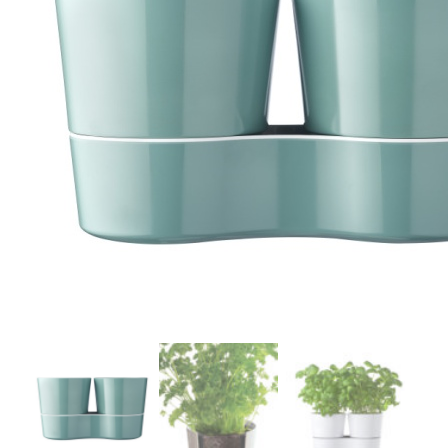
r
4
Ik was e
en ik kw