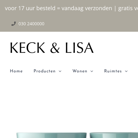
Ga
voor 17 uur besteld = vandaag verzonden | gratis ve
naar
030 2400000
inhoud
Home
Producten
Wonen
Ruimtes