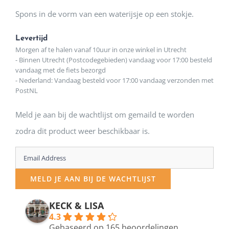
Spons in de vorm van een waterijsje op een stokje.
Levertijd
Morgen af te halen vanaf 10uur in onze winkel in Utrecht
- Binnen Utrecht (Postcodegebieden) vandaag voor 17:00 besteld
vandaag met de fiets bezorgd
- Nederland: Vandaag besteld voor 17:00 vandaag verzonden met
PostNL
Meld je aan bij de wachtlijst om gemaild te worden
zodra dit product weer beschikbaar is.
Enter
your
MELD JE AAN BIJ DE WACHTLIJST
email
address
KECK & LISA
4.3
to
Gebaseerd op 165 beoordelingen