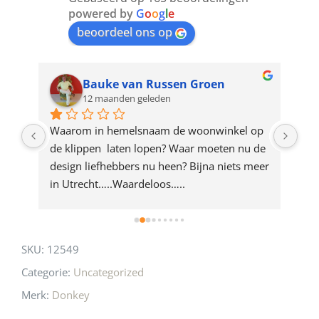
join
powered by
G
o
o
g
l
e
beoordeel ons op
the
waitlist
for
Bauke van Russen Groen
12 maanden geleden
this
product
ze 
Waarom in hemelsnaam de woonwinkel op 
Gew
e 
de klippen  laten lopen? Waar moeten nu de 
mak
rd 
design liefhebbers nu heen? Bijna niets meer 
vri
 
in Utrecht…..Waardeloos…..
SKU:
12549
Categorie:
Uncategorized
Merk:
Donkey