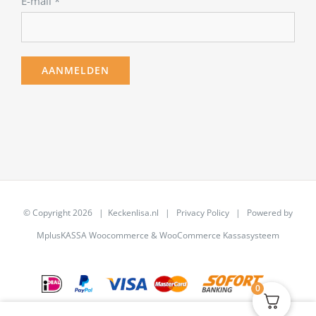
E-mail
*
© Copyright
2026 | Keckenlisa.nl |
Privacy Policy
| Powered by
MplusKASSA Woocommerce
&
WooCommerce Kassasysteem
0