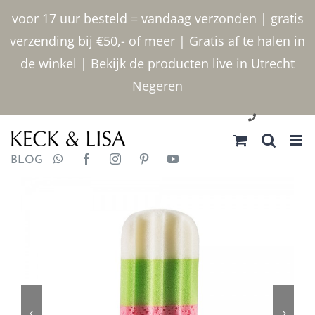
Ga
voor 17 uur besteld = vandaag verzonden | gratis
naar
verzending bij €50,- of meer | Gratis af te halen in
inhoud
de winkel | Bekijk de producten live in Utrecht
Negeren
030 2400000
BLOG