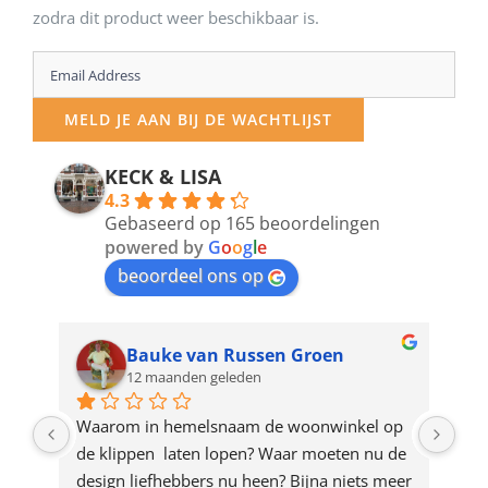
zodra dit product weer beschikbaar is.
Enter
your
MELD JE AAN BIJ DE WACHTLIJST
email
address
KECK & LISA
4.3
to
Gebaseerd op 165 beoordelingen
join
powered by
G
o
o
g
l
e
beoordeel ons op
the
waitlist
for
Bauke van Russen Groen
12 maanden geleden
this
product
ze 
Waarom in hemelsnaam de woonwinkel op 
Gew
e 
de klippen  laten lopen? Waar moeten nu de 
mak
rd 
design liefhebbers nu heen? Bijna niets meer 
vri