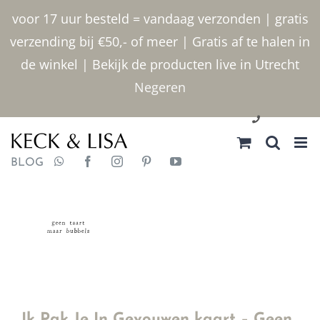
Ga
voor 17 uur besteld = vandaag verzonden | gratis
naar
verzending bij €50,- of meer | Gratis af te halen in
inhoud
de winkel | Bekijk de producten live in Utrecht
Negeren
030 2400000
BLOG
Ik Pak Je In Gevouwen kaart – Geen