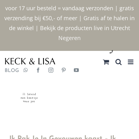
Ga
voor 17 uur besteld = vandaag verzonden | gratis
naar
verzending bij €50,- of meer | Gratis af te halen in
inhoud
de winkel | Bekijk de producten live in Utrecht
Negeren
030 2400000
BLOG
Ik Pak Je In Gevouwen kaart – Ik