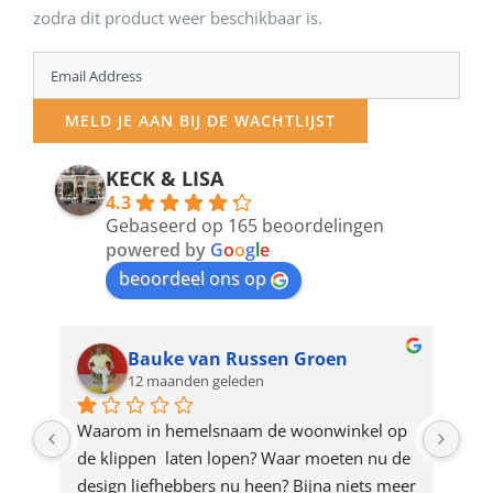
zodra dit product weer beschikbaar is.
Enter
your
MELD JE AAN BIJ DE WACHTLIJST
email
address
KECK & LISA
4.3
to
Gebaseerd op 165 beoordelingen
join
powered by
G
o
o
g
l
e
beoordeel ons op
the
waitlist
for
Bauke van Russen Groen
12 maanden geleden
this
product
ze 
Waarom in hemelsnaam de woonwinkel op 
Gew
e 
de klippen  laten lopen? Waar moeten nu de 
mak
rd 
design liefhebbers nu heen? Bijna niets meer 
vri