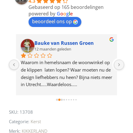
4.3
to
Gebaseerd op 165 beoordelingen
join
powered by
G
o
o
g
l
e
beoordeel ons op
the
waitlist
for
Bauke van Russen Groen
12 maanden geleden
this
product
ze 
Waarom in hemelsnaam de woonwinkel op 
Gew
e 
de klippen  laten lopen? Waar moeten nu de 
mak
rd 
design liefhebbers nu heen? Bijna niets meer 
vri
 
in Utrecht…..Waardeloos…..
SKU:
13708
Categorie:
Kerst
Merk:
KIKKERLAND