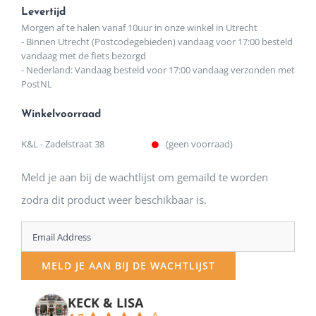
Levertijd
Morgen af te halen vanaf 10uur in onze winkel in Utrecht
- Binnen Utrecht (Postcodegebieden) vandaag voor 17:00 besteld
vandaag met de fiets bezorgd
- Nederland: Vandaag besteld voor 17:00 vandaag verzonden met
PostNL
Winkelvoorraad
K&L - Zadelstraat 38
(geen voorraad)
Meld je aan bij de wachtlijst om gemaild te worden
zodra dit product weer beschikbaar is.
Enter
your
MELD JE AAN BIJ DE WACHTLIJST
email
address
KECK & LISA