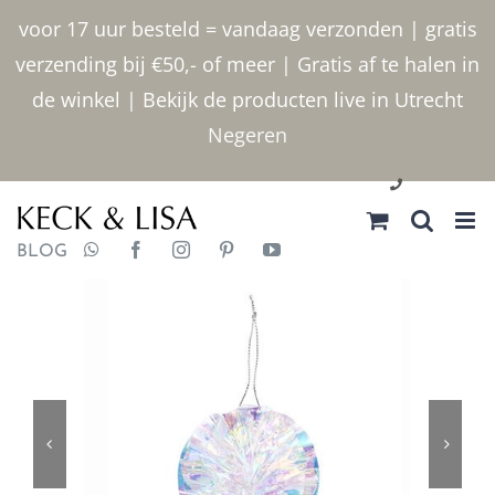
Ga
voor 17 uur besteld = vandaag verzonden | gratis
naar
verzending bij €50,- of meer | Gratis af te halen in
inhoud
de winkel | Bekijk de producten live in Utrecht
Negeren
030 2400000
BLOG