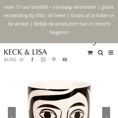
Ga
voor 17 uur besteld = vandaag verzonden | gratis
naar
verzending bij €50,- of meer | Gratis af te halen in
inhoud
de winkel | Bekijk de producten live in Utrecht
Negeren
030 2400000
BLOG