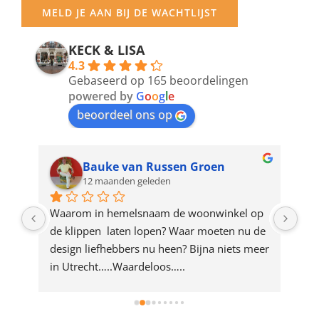
your
MELD JE AAN BIJ DE WACHTLIJST
email
address
KECK & LISA
4.3
to
Gebaseerd op 165 beoordelingen
join
powered by
G
o
o
g
l
e
beoordeel ons op
the
waitlist
for
Bauke van Russen Groen
12 maanden geleden
this
product
ze 
Waarom in hemelsnaam de woonwinkel op 
Gew
e 
de klippen  laten lopen? Waar moeten nu de 
mak
rd 
design liefhebbers nu heen? Bijna niets meer 
vri
 
in Utrecht…..Waardeloos…..