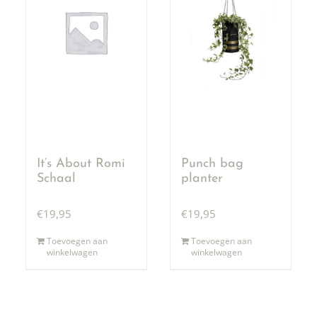
It’s About Romi
Punch bag
Schaal
planter
€
19,95
€
19,95
Toevoegen aan
Toevoegen aan
winkelwagen
winkelwagen