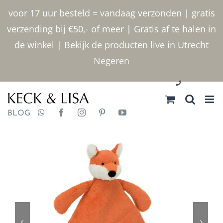
Ga
voor 17 uur besteld = vandaag verzonden | gratis
naar
verzending bij €50,- of meer | Gratis af te halen in
inhoud
de winkel | Bekijk de producten live in Utrecht
Negeren
030 2400000
BLOG