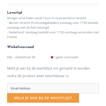
Levertijd
Morgen af te halen vanaf 12uur in onze winkel in Utrecht
- Binnen Utrecht (Postcodegebieden) vandaag voor 17:00 besteld
vandaag met de fiets bezorgd
- Nederland: Vandaag besteld voor 17:00 vandaag verzonden met
PostNL
Winkelvoorraad
K&L - Zadelstraat 38
(geen voorraad)
Meld je aan bij de wachtlijst om gemaild te worden
zodra dit product weer beschikbaar is.
Enter
your
MELD JE AAN BIJ DE WACHTLIJST
email