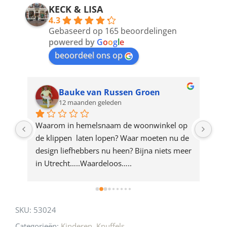
address
KECK & LISA
4.3
to
Gebaseerd op 165 beoordelingen
join
powered by
G
o
o
g
l
e
beoordeel ons op
the
waitlist
for
Bauke van Russen Groen
12 maanden geleden
this
product
ze 
Waarom in hemelsnaam de woonwinkel op 
Gew
e 
de klippen  laten lopen? Waar moeten nu de 
mak
rd 
design liefhebbers nu heen? Bijna niets meer 
vri
 
in Utrecht…..Waardeloos…..
SKU:
53024
Categorieën:
Kinderen
,
Knuffels