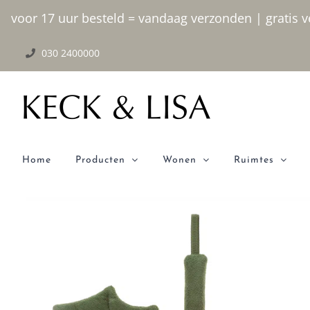
Ga
voor 17 uur besteld = vandaag verzonden | gratis ve
naar
030 2400000
inhoud
Home
Producten
Wonen
Ruimtes