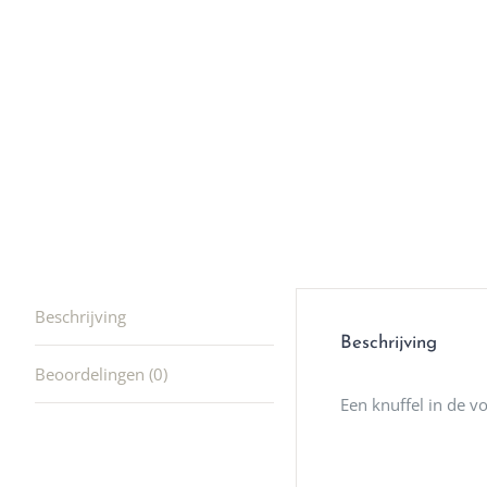
winkel t
hele leu
producte
waard om
gaan! He
ook heel
🩷
Beschrijving
Beschrijving
Beoordelingen (0)
Een knuffel in de v