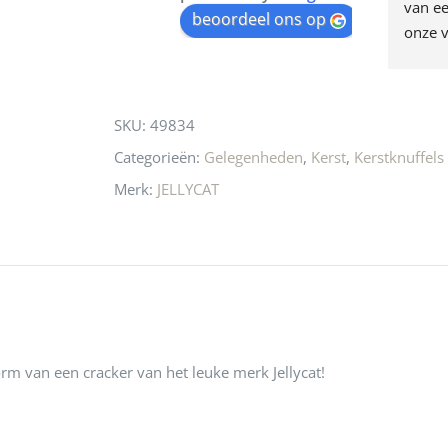
egen! Ze verkopen 
klippen  laten lopen? Waar 
van ee
waitlist
beoordeel ons op
ke en unieke 
moeten nu de design 
onze v
for
n! Echt de moeite 
liefhebbers nu heen? Bijna 
servic
this
 even langs te 
niets meer in 
t personeel was 
Utrecht…..Waardeloos…..
product
SKU:
49834
 aardig en gezellig 
Categorieën:
Gelegenheden
,
Kerst
,
Kerstknuffels
Merk:
JELLYCAT
orm van een cracker van het leuke merk Jellycat!