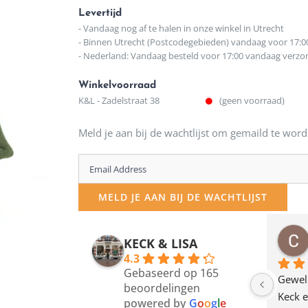
Levertijd
- Vandaag nog af te halen in onze winkel in Utrecht
- Binnen Utrecht (Postcodegebieden) vandaag voor 17:0
- Nederland: Vandaag besteld voor 17:00 vandaag verz
Winkelvoorraad
K&L - Zadelstraat 38
(geen voorraad)
Meld je aan bij de wachtlijst om gemaild te word
Enter
your
MELD JE AAN BIJ DE WACHTLIJST
email
address
osawillemijn
Bauke van Russen Groen
KECK & LISA
 maanden geleden
12 maanden geleden
to
4.3
Gebaseerd op 165
join
en dagje in Utrecht 
Waarom in hemelsnaam 
Gewel
beoordelingen
am deze leuke 
de woonwinkel op de 
Keck e
the
powered by
G
o
o
g
l
e