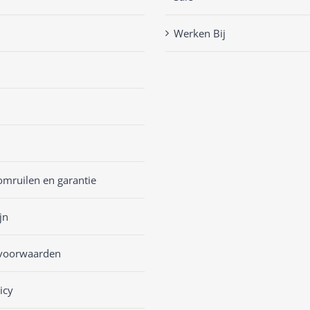
Werken Bij
omruilen en garantie
jn
voorwaarden
icy