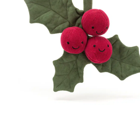
r
4
Ik was e
en ik kw