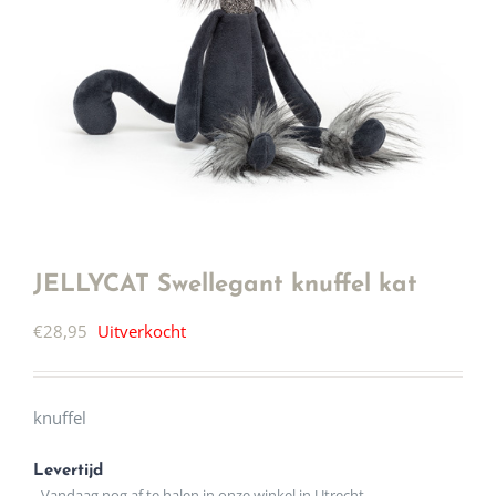
JELLYCAT Swellegant knuffel kat
€
28,95
Uitverkocht
knuffel
Levertijd
- Vandaag nog af te halen in onze winkel in Utrecht