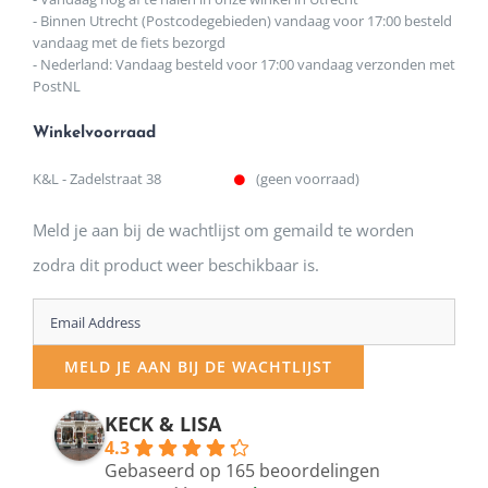
- Binnen Utrecht (Postcodegebieden) vandaag voor 17:00 besteld
vandaag met de fiets bezorgd
- Nederland: Vandaag besteld voor 17:00 vandaag verzonden met
PostNL
Winkelvoorraad
K&L - Zadelstraat 38
(geen voorraad)
Meld je aan bij de wachtlijst om gemaild te worden
zodra dit product weer beschikbaar is.
Enter
your
MELD JE AAN BIJ DE WACHTLIJST
email
address
KECK & LISA
4.3
to
Gebaseerd op 165 beoordelingen