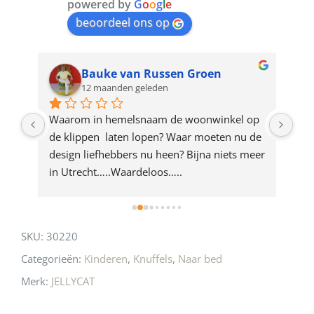
join
powered by
G
o
o
g
l
e
beoordeel ons op
the
waitlist
for
Bauke van Russen Groen
12 maanden geleden
this
product
ze 
Waarom in hemelsnaam de woonwinkel op 
Gew
e 
de klippen  laten lopen? Waar moeten nu de 
mak
rd 
design liefhebbers nu heen? Bijna niets meer 
vri
 
in Utrecht…..Waardeloos…..
SKU:
30220
Categorieën:
Kinderen
,
Knuffels
,
Naar bed
Merk:
JELLYCAT