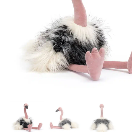
r
5
Ik was e
en ik kw