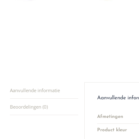
winkel t
hele leu
producte
waard om
gaan! He
ook heel
🩷
Aanvullende informatie
Aanvullende info
Beoordelingen (0)
Afmetingen
Product kleur