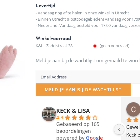
Levertijd
- Vandaag nog af te halen in onze winkel in Utrecht
- Binnen Utrecht (Postcodegebieden) vandaag voor 17:0
- Nederland: Vandaag besteld voor 17:00 vandaag verz
Winkelvoorraad
K&L - Zadelstraat 38
(geen voorraad)
Meld je aan bij de wachtlijst om gemaild te word
Enter
your
MELD JE AAN BIJ DE WACHTLIJST
email
address
osawillemijn
Bauke van Russen Groen
KECK & LISA
 maanden geleden
12 maanden geleden
to
4.3
Gebaseerd op 165
join
en dagje in Utrecht 
Waarom in hemelsnaam 
Gewel
beoordelingen
am deze leuke 
de woonwinkel op de 
Keck e
the
powered by
G
o
o
g
l
e