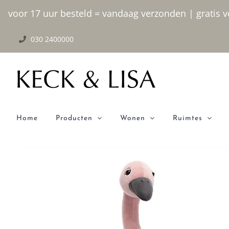
Ga
voor 17 uur besteld = vandaag verzonden | gratis ve
naar
030 2400000
inhoud
Home
Producten
Wonen
Ruimtes