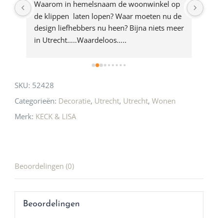
ze 
Waarom in hemelsnaam de woonwinkel op 
Gew
e 
de klippen  laten lopen? Waar moeten nu de 
mak
rd 
design liefhebbers nu heen? Bijna niets meer 
vri
 
in Utrecht…..Waardeloos…..
SKU:
52428
Categorieën:
Decoratie
,
Utrecht
,
Utrecht
,
Wonen
Merk:
KECK & LISA
Beoordelingen (0)
Beoordelingen