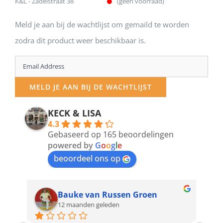
K&L - Zadelstraat 38
(geen voorraad)
Meld je aan bij de wachtlijst om gemaild te worden
zodra dit product weer beschikbaar is.
Enter
your
MELD JE AAN BIJ DE WACHTLIJST
email
address
KECK & LISA
4.3
to
Gebaseerd op 165 beoordelingen
join
powered by
G
o
o
g
l
e
beoordeel ons op
the
waitlist
for
Bauke van Russen Groen
12 maanden geleden
this
product