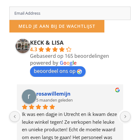
Enter
your
MELD JE AAN BIJ DE WACHTLIJST
email
address
KECK & LISA
4.3
to
Gebaseerd op 165 beoordelingen
join
powered by
G
o
o
g
l
e
beoordeel ons op
the
waitlist
for
rosawillemijn
5 maanden geleden
this
product
Ik was een dagje in Utrecht en ik kwam deze 
Waa
leuke winkel tegen! Ze verkopen hele leuke 
de 
en unieke producten! Echt de moeite waard 
des
om even langs te gaan! Het personeel was 
in 