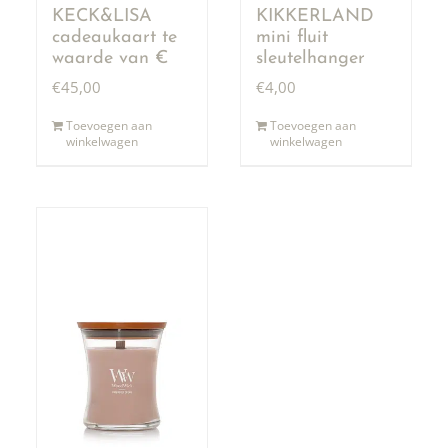
KECK&LISA
KIKKERLAND
cadeaukaart te
mini fluit
waarde van €
sleutelhanger
50,00
€
45,00
€
4,00
Toevoegen aan
Toevoegen aan
winkelwagen
winkelwagen