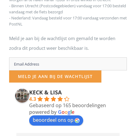
- Binnen Utrecht (Postcodegebieden) vandaag voor 17:00 besteld
vandaag met de fiets bezorgd
- Nederland: Vandaag besteld voor 17:00 vandaag verzonden met
PostNL
Meld je aan bij de wachtlijst om gemaild te worden
zodra dit product weer beschikbaar is.
Enter
your
MELD JE AAN BIJ DE WACHTLIJST
email
address
KECK & LISA
4.3
to
Gebaseerd op 165 beoordelingen
join
powered by
G
o
o
g
l
e
beoordeel ons op
the
waitlist