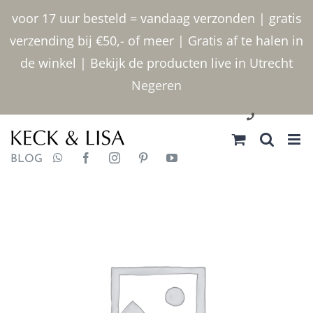
Ga
voor 17 uur besteld = vandaag verzonden | gratis
naar
verzending bij €50,- of meer | Gratis af te halen in
inhoud
de winkel | Bekijk de producten live in Utrecht
Negeren
030 2400000
BLOG