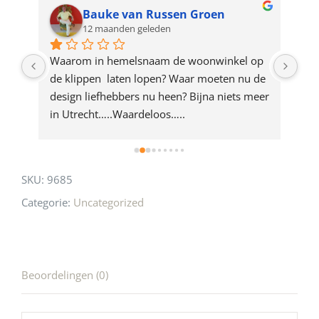
for
Bauke van Russen Groen
12 maanden geleden
this
product
ze 
Waarom in hemelsnaam de woonwinkel op 
Gew
e 
de klippen  laten lopen? Waar moeten nu de 
mak
rd 
design liefhebbers nu heen? Bijna niets meer 
vri
 
in Utrecht…..Waardeloos…..
SKU:
9685
Categorie:
Uncategorized
Beoordelingen (0)